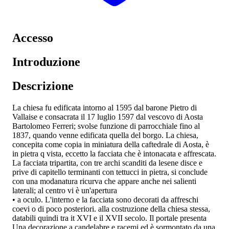
Accesso
Introduzione
Descrizione
La chiesa fu edificata intorno al 1595 dal barone Pietro di
Vallaise e consacrata il 17 luglio 1597 dal vescovo di Aosta
Bartolomeo Ferreri; svolse funzione di parrocchiale fino al
1837, quando venne edificata quella del borgo. La chiesa,
concepita come copia in miniatura della caftedrale di Aosta, è
in pietra q vista, eccetto la facciata che è intonacata e affrescata.
La facciata tripartita, con tre archi scanditi da lesene disce e
prive di capitello terminanti con tettucci in pietra, si conclude
con una modanatura ricurva che appare anche nei salienti
laterali; al centro vi è un'apertura
• a oculo. L'interno e la facciata sono decorati da affreschi
coevi o di poco posteriori. alla costruzione della chiesa stessa,
databili quindi tra it XVI e il XVII secolo. Il portale presenta
Una decorazione a candelabre e racemi ed è sormontato da una