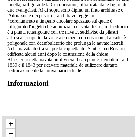
lunetta, raffigurante la Circoncisione, affiancata dalle figure di
due evangelisti. Al di sopra sono dipinti un finto architrave e
'Adorazione dei pastori L'architrave regge un
*coronamento a timpano circolare spezzato sul quale è
raffigurato l'angelo che annunzia la nascita di Cristo. L'edificio
è á pianta rettangolare con tre navate, suddivise da pilastri
affrescati, coperte da volte a crociera con costoloni; l'abside. è
poligonale con deambulatorio che prolunga le navate laterali
Nella navata destra si apre la cappella del Santissimo Rosario,
edificata alcuni anni dopo la costruzione della chiesa.
All'esterno della navata nord vi era il campanile, demolito tra il
1839 e il 1843 per ricavare materiale da utilizzare durante
l'edificazione della nuova parrocchiale.
Informazioni
+
−