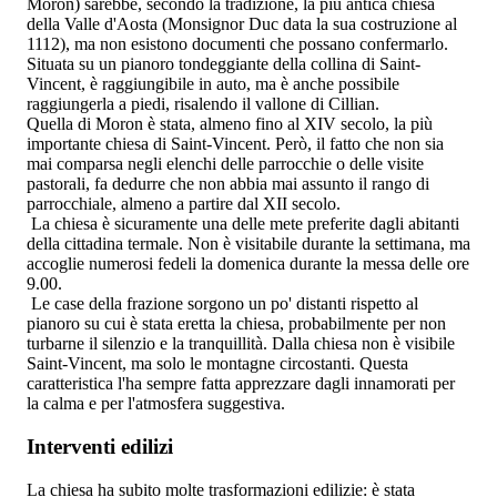
Moron) sarebbe, secondo la tradizione, la più antica chiesa
della Valle d'Aosta (Monsignor Duc data la sua costruzione al
1112), ma non esistono documenti che possano confermarlo.
Situata su un pianoro tondeggiante della collina di Saint-
Vincent, è raggiungibile in auto, ma è anche possibile
raggiungerla a piedi, risalendo il vallone di Cillian.
Quella di Moron è stata, almeno fino al XIV secolo, la più
importante chiesa di Saint-Vincent. Però, il fatto che non sia
mai comparsa negli elenchi delle parrocchie o delle visite
pastorali, fa dedurre che non abbia mai assunto il rango di
parrocchiale, almeno a partire dal XII secolo.
La chiesa è sicuramente una delle mete preferite dagli abitanti
della cittadina termale. Non è visitabile durante la settimana, ma
accoglie numerosi fedeli la domenica durante la messa delle ore
9.00.
Le case della frazione sorgono un po' distanti rispetto al
pianoro su cui è stata eretta la chiesa, probabilmente per non
turbarne il silenzio e la tranquillità. Dalla chiesa non è visibile
Saint-Vincent, ma solo le montagne circostanti. Questa
caratteristica l'ha sempre fatta apprezzare dagli innamorati per
la calma e per l'atmosfera suggestiva.
Interventi edilizi
La chiesa ha subito molte trasformazioni edilizie: è stata