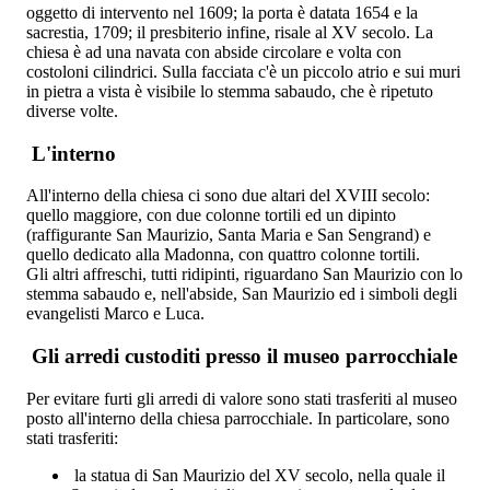
oggetto di intervento nel 1609; la porta è datata 1654 e la
sacrestia, 1709; il presbiterio infine, risale al XV secolo. La
chiesa è ad una navata con abside circolare e volta con
costoloni cilindrici. Sulla facciata c'è un piccolo atrio e sui muri
in pietra a vista è visibile lo stemma sabaudo, che è ripetuto
diverse volte.
L'interno
All'interno della chiesa ci sono due altari del XVIII secolo:
quello maggiore, con due colonne tortili ed un dipinto
(raffigurante San Maurizio, Santa Maria e San Sengrand) e
quello dedicato alla Madonna, con quattro colonne tortili.
Gli altri affreschi, tutti ridipinti, riguardano San Maurizio con lo
stemma sabaudo e, nell'abside, San Maurizio ed i simboli degli
evangelisti Marco e Luca.
Gli arredi custoditi presso il museo parrocchiale
Per evitare furti gli arredi di valore sono stati trasferiti al museo
posto all'interno della chiesa parrocchiale. In particolare, sono
stati trasferiti:
la statua di San Maurizio del XV secolo, nella quale il