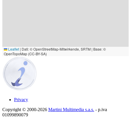
Leaflet
|
Dati: © OpenStreetMap-Mitwirkende, SRTM | Base: ©
OpenTopoMap (CC-BY-SA)
Privacy
Copyright © 2000-2026
Martini Multimedia s.a.s.
- p.iva
01099890079