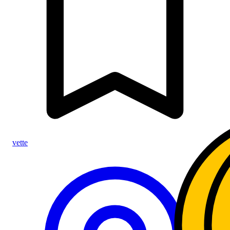
vette