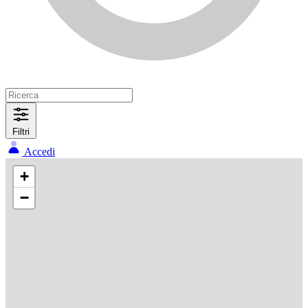
Filtri
Accedi
+
−