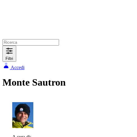
Filtri
Accedi
Monte Sautron
A cura di: