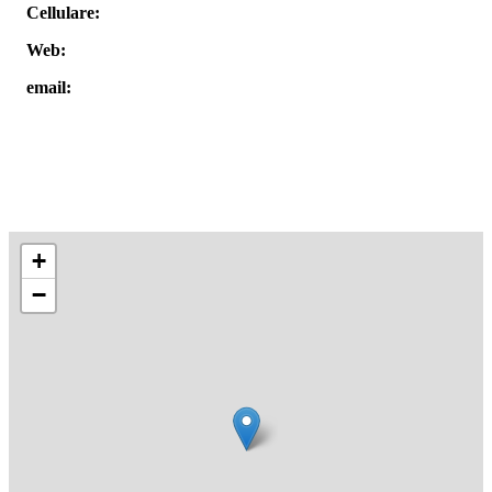
Cellulare:
Web:
email:
+
−