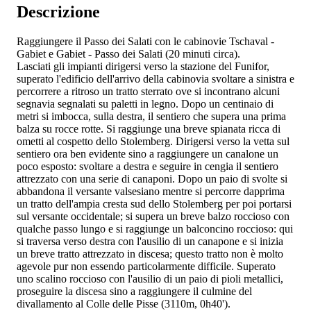
Descrizione
Raggiungere il Passo dei Salati con le cabinovie Tschaval -
Gabiet e Gabiet - Passo dei Salati (20 minuti circa).
Lasciati gli impianti dirigersi verso la stazione del Funifor,
superato l'edificio dell'arrivo della cabinovia svoltare a sinistra e
percorrere a ritroso un tratto sterrato ove si incontrano alcuni
segnavia segnalati su paletti in legno. Dopo un centinaio di
metri si imbocca, sulla destra, il sentiero che supera una prima
balza su rocce rotte. Si raggiunge una breve spianata ricca di
ometti al cospetto dello Stolemberg. Dirigersi verso la vetta sul
sentiero ora ben evidente sino a raggiungere un canalone un
poco esposto: svoltare a destra e seguire in cengia il sentiero
attrezzato con una serie di canaponi. Dopo un paio di svolte si
abbandona il versante valsesiano mentre si percorre dapprima
un tratto dell'ampia cresta sud dello Stolemberg per poi portarsi
sul versante occidentale; si supera un breve balzo roccioso con
qualche passo lungo e si raggiunge un balconcino roccioso: qui
si traversa verso destra con l'ausilio di un canapone e si inizia
un breve tratto attrezzato in discesa; questo tratto non è molto
agevole pur non essendo particolarmente difficile. Superato
uno scalino roccioso con l'ausilio di un paio di pioli metallici,
proseguire la discesa sino a raggiungere il culmine del
divallamento al Colle delle Pisse (3110m, 0h40').