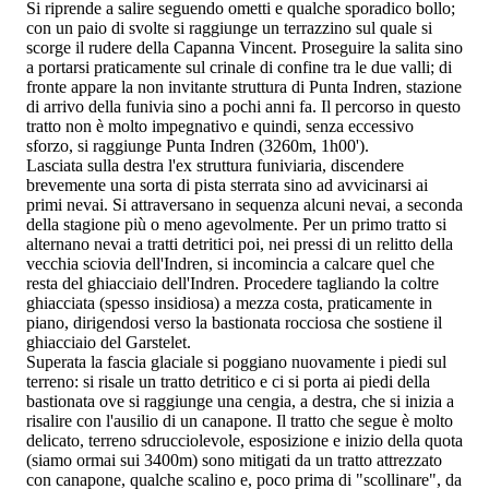
Si riprende a salire seguendo ometti e qualche sporadico bollo;
con un paio di svolte si raggiunge un terrazzino sul quale si
scorge il rudere della Capanna Vincent. Proseguire la salita sino
a portarsi praticamente sul crinale di confine tra le due valli; di
fronte appare la non invitante struttura di Punta Indren, stazione
di arrivo della funivia sino a pochi anni fa. Il percorso in questo
tratto non è molto impegnativo e quindi, senza eccessivo
sforzo, si raggiunge Punta Indren (3260m, 1h00').
Lasciata sulla destra l'ex struttura funiviaria, discendere
brevemente una sorta di pista sterrata sino ad avvicinarsi ai
primi nevai. Si attraversano in sequenza alcuni nevai, a seconda
della stagione più o meno agevolmente. Per un primo tratto si
alternano nevai a tratti detritici poi, nei pressi di un relitto della
vecchia sciovia dell'Indren, si incomincia a calcare quel che
resta del ghiacciaio dell'Indren. Procedere tagliando la coltre
ghiacciata (spesso insidiosa) a mezza costa, praticamente in
piano, dirigendosi verso la bastionata rocciosa che sostiene il
ghiacciaio del Garstelet.
Superata la fascia glaciale si poggiano nuovamente i piedi sul
terreno: si risale un tratto detritico e ci si porta ai piedi della
bastionata ove si raggiunge una cengia, a destra, che si inizia a
risalire con l'ausilio di un canapone. Il tratto che segue è molto
delicato, terreno sdrucciolevole, esposizione e inizio della quota
(siamo ormai sui 3400m) sono mitigati da un tratto attrezzato
con canapone, qualche scalino e, poco prima di "scollinare", da