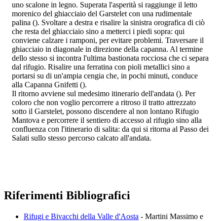
uno scalone in legno. Superata l'asperità si raggiunge il letto
morenico del ghiacciaio del Garstelet con una rudimentale
palina (). Svoltare a destra e risalire la sinistra orografica di ciò
che resta del ghiacciaio sino a metterci i piedi sopra: qui
conviene calzare i ramponi, per evitare problemi. Traversare il
ghiacciaio in diagonale in direzione della capanna. Al termine
dello stesso si incontra l'ultima bastionata rocciosa che ci separa
dal rifugio. Risalire una ferratina con pioli metallici sino a
portarsi su di un'ampia cengia che, in pochi minuti, conduce
alla Capanna Gnifetti ().
Il ritorno avviene sul medesimo itinerario dell'andata (). Per
coloro che non voglio percorrere a ritroso il tratto attrezzato
sotto il Garstelet, possono discendere al non lontano Rifugio
Mantova e percorrere il sentiero di accesso al rifugio sino alla
confluenza con l'itinerario di salita: da qui si ritorna al Passo dei
Salati sullo stesso percorso calcato all'andata.
Riferimenti Bibliografici
Rifugi e Bivacchi della Valle d'Aosta
- Martini Massimo e