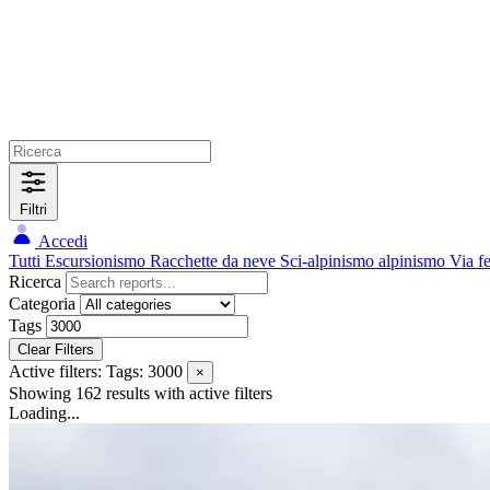
Filtri
Accedi
Tutti
Escursionismo
Racchette da neve
Sci-alpinismo
alpinismo
Via f
Ricerca
Categoria
Tags
Clear Filters
Active filters:
Tags: 3000
×
Showing 162 results
with active filters
Loading...