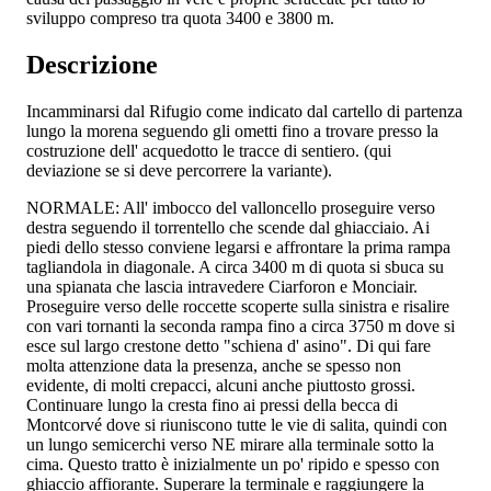
sviluppo compreso tra quota 3400 e 3800 m.
Descrizione
Incamminarsi dal Rifugio come indicato dal cartello di partenza
lungo la morena seguendo gli ometti fino a trovare presso la
costruzione dell' acquedotto le tracce di sentiero. (qui
deviazione se si deve percorrere la variante).
NORMALE: All' imbocco del valloncello proseguire verso
destra seguendo il torrentello che scende dal ghiacciaio. Ai
piedi dello stesso conviene legarsi e affrontare la prima rampa
tagliandola in diagonale. A circa 3400 m di quota si sbuca su
una spianata che lascia intravedere Ciarforon e Monciair.
Proseguire verso delle roccette scoperte sulla sinistra e risalire
con vari tornanti la seconda rampa fino a circa 3750 m dove si
esce sul largo crestone detto "schiena d' asino". Di qui fare
molta attenzione data la presenza, anche se spesso non
evidente, di molti crepacci, alcuni anche piuttosto grossi.
Continuare lungo la cresta fino ai pressi della becca di
Montcorvé dove si riuniscono tutte le vie di salita, quindi con
un lungo semicerchi verso NE mirare alla terminale sotto la
cima. Questo tratto è inizialmente un po' ripido e spesso con
ghiaccio affiorante. Superare la terminale e raggiungere la