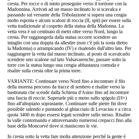
cresta. Per rocce o di misto proseguire verso il torrione con la
Madonnina. Arrivati ad un masso inclinato lo si scavalca e
passando sul versante della Tribolazione si supera una cengia
molto esposta e alcuni scaloni di roccia (II, spit) per essere sulla
vetta tradizionale al cospetto della statua della Madonna. La
vetta vera è un centinaio di metri oltre verso Nord, lungo la
cresta. Per raggiungerla dalla statua occorre scendere un
intaglio con una doppia da allestire (non c'è più la sosta dietro
la Madonna) o arrampicando (IV) e risalendo dall'altro lato. Per
raggiungere la vetta dal masso inclinato, al posto di scavalcarlo
scendere uno scalone sul lato Valsavarenche, passare sotto la
torre con la statua lungo una cengia abbastanza comoda e
risalire sulla cresta oltre la prima torre.
VARIANTE: Continuare verso Nord fino a incontrare il filo
della morena percorso da tracce di sentiero e risalire verso la
bastionata che scende dalla Schiena d'Asino fino ad incontrare
una fascia di roccie. Superarle più o meno sullo spigolo (I/I+)
fino all'altopiano soprastante. Continuare sulle pietre fin dove
possibile salendo e puntando al ghiacciaio di Levaciau e a circa
quota 3400 m dopo essersi legati scendere sullo stesso. Risalire
la valle contornando e attraversando numerosi crepacci fino alla
base della Moncorvé dove si riuniscono le vie.
In cresta sotto la vetta fare molta attenzione perché la gente è