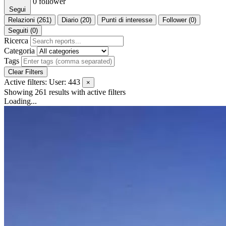
0
follower
Segui
Relazioni (261)
Diario (20)
Punti di interesse
Follower (0)
Seguiti (0)
Ricerca
Categoria
Tags
Clear Filters
Active filters:
User: 443
×
Showing 261 results
with active filters
Loading...