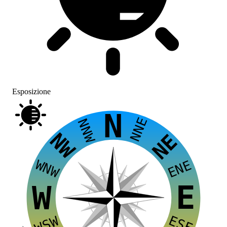
Esposizione
N
NNE
NNW
NW
NE
WNW
ENE
E
W
ESE
WSW