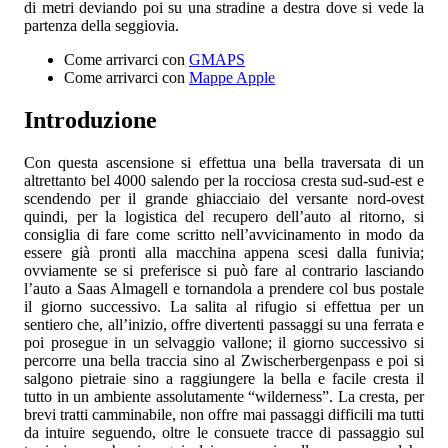
di metri deviando poi su una stradine a destra dove si vede la
partenza della seggiovia.
Come arrivarci con
GMAPS
Come arrivarci con
Mappe Apple
Introduzione
Con questa ascensione si effettua una bella traversata di un
altrettanto bel 4000 salendo per la rocciosa cresta sud-sud-est e
scendendo per il grande ghiacciaio del versante nord-ovest
quindi, per la logistica del recupero dell’auto al ritorno, si
consiglia di fare come scritto nell’avvicinamento in modo da
essere già pronti alla macchina appena scesi dalla funivia;
ovviamente se si preferisce si può fare al contrario lasciando
l’auto a Saas Almagell e tornandola a prendere col bus postale
il giorno successivo. La salita al rifugio si effettua per un
sentiero che, all’inizio, offre divertenti passaggi su una ferrata e
poi prosegue in un selvaggio vallone; il giorno successivo si
percorre una bella traccia sino al Zwischerbergenpass e poi si
salgono pietraie sino a raggiungere la bella e facile cresta il
tutto in un ambiente assolutamente “wilderness”. La cresta, per
brevi tratti camminabile, non offre mai passaggi difficili ma tutti
da intuire seguendo, oltre le consuete tracce di passaggio sul