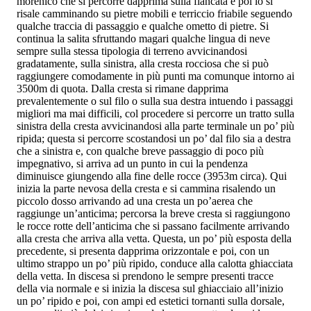
morenico che si percorre dapprima sulla fiancata e poi lo si
risale camminando su pietre mobili e terriccio friabile seguendo
qualche traccia di passaggio e qualche ometto di pietre. Si
continua la salita sfruttando magari qualche lingua di neve
sempre sulla stessa tipologia di terreno avvicinandosi
gradatamente, sulla sinistra, alla cresta rocciosa che si può
raggiungere comodamente in più punti ma comunque intorno ai
3500m di quota. Dalla cresta si rimane dapprima
prevalentemente o sul filo o sulla sua destra intuendo i passaggi
migliori ma mai difficili, col procedere si percorre un tratto sulla
sinistra della cresta avvicinandosi alla parte terminale un po’ più
ripida; questa si percorre scostandosi un po’ dal filo sia a destra
che a sinistra e, con qualche breve passaggio di poco più
impegnativo, si arriva ad un punto in cui la pendenza
diminuisce giungendo alla fine delle rocce (3953m circa). Qui
inizia la parte nevosa della cresta e si cammina risalendo un
piccolo dosso arrivando ad una cresta un po’aerea che
raggiunge un’anticima; percorsa la breve cresta si raggiungono
le rocce rotte dell’anticima che si passano facilmente arrivando
alla cresta che arriva alla vetta. Questa, un po’ più esposta della
precedente, si presenta dapprima orizzontale e poi, con un
ultimo strappo un po’ più ripido, conduce alla calotta ghiacciata
della vetta. In discesa si prendono le sempre presenti tracce
della via normale e si inizia la discesa sul ghiacciaio all’inizio
un po’ ripido e poi, con ampi ed estetici tornanti sulla dorsale,