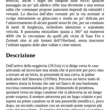
terriccio, anche i segni dei ramponi sulle rocce; qualche
passaggio un po’ più atletico offre una divertente e mai noiosa
salita che comunque propone panorami stupendi da entrambi i
versanti. La discesa dall’altro versante per la via normale si
svolge interamente su ghiacciaio e risulta un po’ delicata per
l’attraversamento di alcuni grandi seracchi che, per un centinaio
di metri di lunghezza, richiedono attenzione e soprattutto
velocità. Il panorama mozzafiato spazia a 360° sui numerosi
4000 che lo circondano da quelli più vicini di Saas Fee e
Zermatt sino ai più lontani dell’Oberland, senza trascurare
l’infinito tappeto delle altre vallate e cime minori.
Descrizione
Dall’arrivo della seggiovia (1811m) ci si dirige verso le case
arrivando ad incrociare una strada che si percorre per poco sino
a trovare ad un bivio, in prossimità di una curva, le paline
indicative dell’itinerario (1939m). Percorso un breve tratto di
sentiero inizia la ferrata che sale sul fianco di una bastionata
rocciosa contornandola per poi, diminuendo di pendenza,
spostarsi verso un largo canalone che si attraversa su un lungo
ponte sospeso; il sentiero attraversa poi un largo colatoio e poi
supera un primo canalone su di una passerella metallica e, poco
dopo, un secondo canalone con un secondo ponte sospeso più
corto del precedente. Al termine del tratto attrezzato si continua