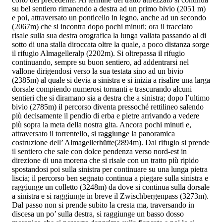
su bel sentiero rimanendo a destra ad un primo bivio (2051 m)
e poi, attraversato un ponticello in legno, anche ad un secondo
(2067m) che si incontra dopo pochi minuti; ora il tracciato
risale sulla sua destra orografica la lunga vallata passando al di
sotto di una stalla diroccata oltre la quale, a poco distanza sorge
il rifugio Almagelleralp (2202m). Si oltrepassa il rifugio
continuando, sempre su buon sentiero, ad addentrarsi nel
vallone dirigendosi verso la sua testata sino ad un bivio
(2385m) al quale si devia a sinistra e si inizia a risalire una larga
dorsale compiendo numerosi tornanti e trascurando alcuni
sentieri che si diramano sia a destra che a sinistra; dopo l’ultimo
bivio (2785m) il percorso diventa pressoché rettilineo salendo
più decisamente il pendio di erba e pietre arrivando a vedere
più sopra la meta della nostra gita. Ancora pochi minuti e,
attraversato il torrentello, si raggiunge la panoramica
costruzione dell’ Almagellerhütte(2894m). Dal rifugio si prende
il sentiero che sale con dolce pendenza verso nord-est in
direzione di una morena che si risale con un tratto più ripido
spostandosi poi sulla sinistra per continuare su una lunga pietra
liscia; il percorso ben segnato continua a piegare sulla sinistra e
raggiunge un colletto (3248m) da dove si continua sulla dorsale
a sinistra e si raggiunge in breve il Zwischbergenpass (3273m).
Dal passo non si prende subito la cresta ma, traversando in
discesa un po’ sulla destra, si raggiunge un basso dosso