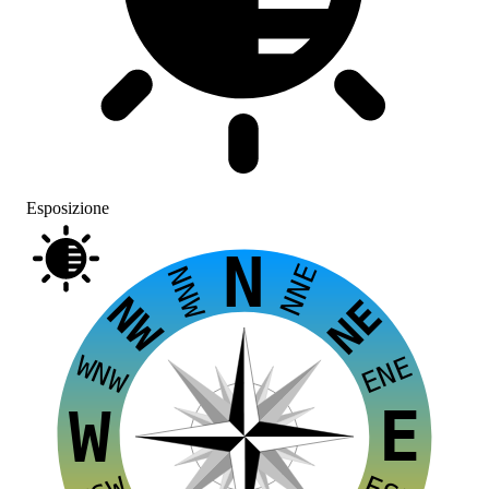
Esposizione
N
NNE
NNW
NW
NE
WNW
ENE
E
W