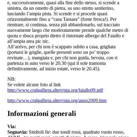
e, successivamente, quasi alla fine dello stesso, si scende a
sinistra, da un ometto di pietra, su uno stretto sentierino,
lasciando l’ampia pista. Si scende e si procede quasi
orizzontalmente fino a “casa Tassara” (fonte fresca!). Per
rientrare, si continua, senza più abbandonarlo, sul tracciato
nuovamente largo che moderatamente prende qualche metro di
quota e sbuca proprio dietro il ristornate albergo del Faiallo e
all’ampia area pic nic.
All’arrivo, per chi non è scappato subito a casa, grigliata
(portarsi le griglie, quelle presenti sono un po’ troppo
rovinate…), mangiata e, per chi non guida, bevuta, con ri
partenza in auto verso le 20.30 (qui il sole tramonta
definitivamente, ad inizio estate, verso le 20.45).
NB:
Se volete alcune foto al link
http://www.cralgalliera.altervista.org/faiallo09.pdf
http://www.cralgalliera.altervista.org/anno2009.htm
Informazioni generali
Via:
Segnavia:
Simboli fie: due tondi rossi, quadrato vuoto rosso,