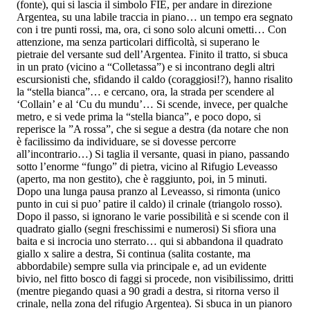
(fonte), qui si lascia il simbolo FIE, per andare in direzione
Argentea, su una labile traccia in piano… un tempo era segnato
con i tre punti rossi, ma, ora, ci sono solo alcuni ometti… Con
attenzione, ma senza particolari difficoltà, si superano le
pietraie del versante sud dell’Argentea. Finito il tratto, si sbuca
in un prato (vicino a “Colletassa”) e si incontrano degli altri
escursionisti che, sfidando il caldo (coraggiosi!?), hanno risalito
la “stella bianca”… e cercano, ora, la strada per scendere al
‘Collain’ e al ‘Cu du mundu’… Si scende, invece, per qualche
metro, e si vede prima la “stella bianca”, e poco dopo, si
reperisce la ”A rossa”, che si segue a destra (da notare che non
è facilissimo da individuare, se si dovesse percorre
all’incontrario…) Si taglia il versante, quasi in piano, passando
sotto l’enorme “fungo” di pietra, vicino al Rifugio Leveasso
(aperto, ma non gestito), che è raggiunto, poi, in 5 minuti.
Dopo una lunga pausa pranzo al Leveasso, si rimonta (unico
punto in cui si puo’ patire il caldo) il crinale (triangolo rosso).
Dopo il passo, si ignorano le varie possibilità e si scende con il
quadrato giallo (segni freschissimi e numerosi) Si sfiora una
baita e si incrocia uno sterrato… qui si abbandona il quadrato
giallo x salire a destra, Si continua (salita costante, ma
abbordabile) sempre sulla via principale e, ad un evidente
bivio, nel fitto bosco di faggi si procede, non visibilissimo, dritti
(mentre piegando quasi a 90 gradi a destra, si ritorna verso il
crinale, nella zona del rifugio Argentea). Si sbuca in un pianoro