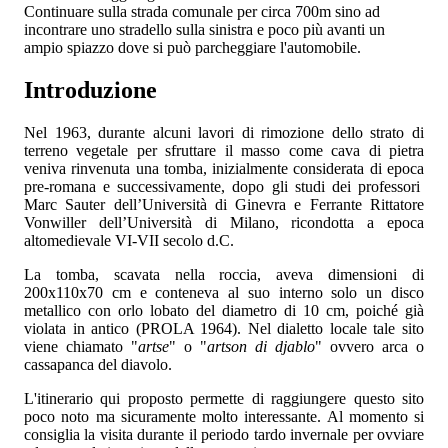
Continuare sulla strada comunale per circa 700m sino ad
incontrare uno stradello sulla sinistra e poco più avanti un
ampio spiazzo dove si può parcheggiare l'automobile.
Introduzione
Nel 1963, durante alcuni lavori di rimozione dello strato di
terreno vegetale per sfruttare il masso come cava di pietra
veniva rinvenuta una tomba, inizialmente considerata di epoca
pre-romana e successivamente, dopo gli studi dei professori
Marc Sauter dell’Università di Ginevra e Ferrante Rittatore
Vonwiller dell’Università di Milano, ricondotta a epoca
altomedievale VI-VII secolo d.C.
La tomba, scavata nella roccia, aveva dimensioni di
200x110x70 cm e conteneva al suo interno solo un disco
metallico con orlo lobato del diametro di 10 cm, poiché già
violata in antico (PROLA 1964). Nel dialetto locale tale sito
viene chiamato "
artse
" o "
artson
di djablo
" ovvero arca o
cassapanca del diavolo.
L'itinerario qui proposto permette di raggiungere questo sito
poco noto ma sicuramente molto interessante. Al momento si
consiglia la visita durante il periodo tardo invernale per ovviare