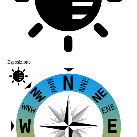
Esposizione
N
NNE
NNW
NW
NE
WNW
ENE
E
W