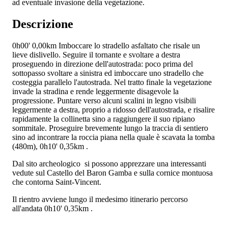
ad eventuale invasione della vegetazione.
Descrizione
0h00'
0,00km
Imboccare lo stradello asfaltato che risale un
lieve dislivello. Seguire il tornante e svoltare a destra
proseguendo in direzione dell'autostrada: poco prima del
sottopasso svoltare a sinistra ed imboccare uno stradello che
costeggia parallelo l'autostrada. Nel tratto finale la vegetazione
invade la stradina e rende leggermente disagevole la
progressione. Puntare verso alcuni scalini in legno visibili
leggermente a destra, proprio a ridosso dell'autostrada, e risalire
rapidamente la collinetta sino a raggiungere il suo ripiano
sommitale. Proseguire brevemente lungo la traccia di sentiero
sino ad incontrare la roccia piana nella quale è scavata la tomba
(480m),
0h10'
0,35km
.
Dal sito archeologico si possono apprezzare una interessanti
vedute sul Castello del Baron Gamba e sulla cornice montuosa
che contorna Saint-Vincent.
Il rientro avviene lungo il medesimo itinerario percorso
all'andata
0h10'
0,35km
.