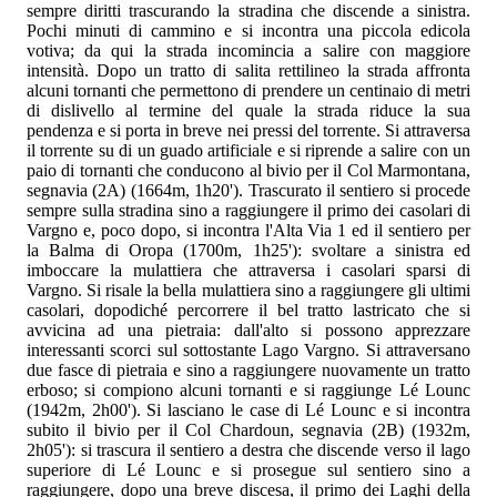
sempre diritti trascurando la stradina che discende a sinistra.
Pochi minuti di cammino e si incontra una piccola edicola
votiva; da qui la strada incomincia a salire con maggiore
intensità. Dopo un tratto di salita rettilineo la strada affronta
alcuni tornanti che permettono di prendere un centinaio di metri
di dislivello al termine del quale la strada riduce la sua
pendenza e si porta in breve nei pressi del torrente. Si attraversa
il torrente su di un guado artificiale e si riprende a salire con un
paio di tornanti che conducono al bivio per il Col Marmontana,
segnavia (2A) (1664m, 1h20'). Trascurato il sentiero si procede
sempre sulla stradina sino a raggiungere il primo dei casolari di
Vargno e, poco dopo, si incontra l'Alta Via 1 ed il sentiero per
la Balma di Oropa (1700m, 1h25'): svoltare a sinistra ed
imboccare la mulattiera che attraversa i casolari sparsi di
Vargno. Si risale la bella mulattiera sino a raggiungere gli ultimi
casolari, dopodiché percorrere il bel tratto lastricato che si
avvicina ad una pietraia: dall'alto si possono apprezzare
interessanti scorci sul sottostante Lago Vargno. Si attraversano
due fasce di pietraia e sino a raggiungere nuovamente un tratto
erboso; si compiono alcuni tornanti e si raggiunge Lé Lounc
(1942m, 2h00'). Si lasciano le case di Lé Lounc e si incontra
subito il bivio per il Col Chardoun, segnavia (2B) (1932m,
2h05'): si trascura il sentiero a destra che discende verso il lago
superiore di Lé Lounc e si prosegue sul sentiero sino a
raggiungere, dopo una breve discesa, il primo dei Laghi della