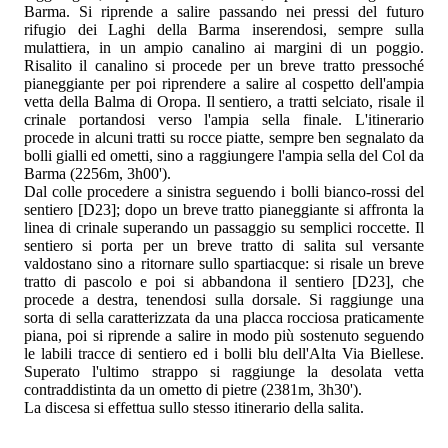
Barma. Si riprende a salire passando nei pressi del futuro
rifugio dei Laghi della Barma inserendosi, sempre sulla
mulattiera, in un ampio canalino ai margini di un poggio.
Risalito il canalino si procede per un breve tratto pressoché
pianeggiante per poi riprendere a salire al cospetto dell'ampia
vetta della Balma di Oropa. Il sentiero, a tratti selciato, risale il
crinale portandosi verso l'ampia sella finale. L'itinerario
procede in alcuni tratti su rocce piatte, sempre ben segnalato da
bolli gialli ed ometti, sino a raggiungere l'ampia sella del Col da
Barma (2256m, 3h00').
Dal colle procedere a sinistra seguendo i bolli bianco-rossi del
sentiero [D23]; dopo un breve tratto pianeggiante si affronta la
linea di crinale superando un passaggio su semplici roccette. Il
sentiero si porta per un breve tratto di salita sul versante
valdostano sino a ritornare sullo spartiacque: si risale un breve
tratto di pascolo e poi si abbandona il sentiero [D23], che
procede a destra, tenendosi sulla dorsale. Si raggiunge una
sorta di sella caratterizzata da una placca rocciosa praticamente
piana, poi si riprende a salire in modo più sostenuto seguendo
le labili tracce di sentiero ed i bolli blu dell'Alta Via Biellese.
Superato l'ultimo strappo si raggiunge la desolata vetta
contraddistinta da un ometto di pietre (2381m, 3h30').
La discesa si effettua sullo stesso itinerario della salita.