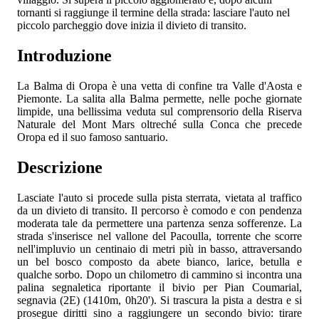
tornanti si raggiunge il termine della strada: lasciare l'auto nel
piccolo parcheggio dove inizia il divieto di transito.
Introduzione
La Balma di Oropa è una vetta di confine tra Valle d'Aosta e
Piemonte. La salita alla Balma permette, nelle poche giornate
limpide, una bellissima veduta sul comprensorio della Riserva
Naturale del Mont Mars oltreché sulla Conca che precede
Oropa ed il suo famoso santuario.
Descrizione
Lasciate l'auto si procede sulla pista sterrata, vietata al traffico
da un divieto di transito. Il percorso è comodo e con pendenza
moderata tale da permettere una partenza senza sofferenze. La
strada s'inserisce nel vallone del Pacoulla, torrente che scorre
nell'impluvio un centinaio di metri più in basso, attraversando
un bel bosco composto da abete bianco, larice, betulla e
qualche sorbo. Dopo un chilometro di cammino si incontra una
palina segnaletica riportante il bivio per Pian Coumarial,
segnavia (2E) (1410m, 0h20'). Si trascura la pista a destra e si
prosegue diritti sino a raggiungere un secondo bivio: tirare