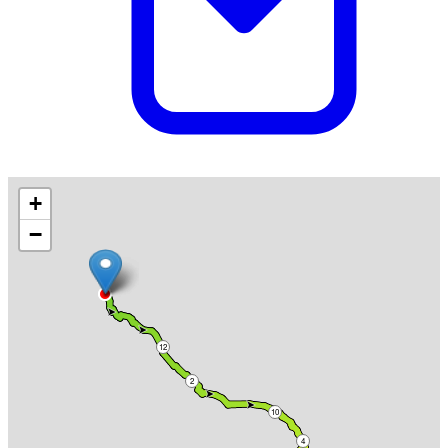
+
−
12
2
10
4