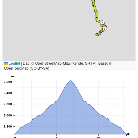
8
6
Leaflet
|
Dati: © OpenStreetMap-Mitwirkende, SRTM | Base: ©
OpenTopoMap (CC-BY-SA)
m
2,600
2,400
2,200
2,000
1,800