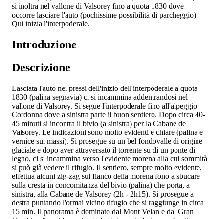
si inoltra nel vallone di Valsorey fino a quota 1830 dove
occorre lasciare l'auto (pochissime possibilità di parcheggio).
Qui inizia l'interpoderale.
Introduzione
Descrizione
Lasciata l'auto nei pressi dell'inizio dell'interpoderale a quota
1830 (palina segnavia) ci si incammina addentrandosi nel
vallone di Valsorey. Si segue l'interpoderale fino all'alpeggio
Cordonna dove a sinistra parte il buon sentiero. Dopo circa 40-
45 minuti si incontra il bivio (a sinistra) per la Cabane de
Valsorey. Le indicazioni sono molto evidenti e chiare (palina e
vernice sui massi). Si prosegue su un bel fondovalle di origine
glaciale e dopo aver attraversato il torrente su di un ponte di
legno, ci si incammina verso l'evidente morena alla cui sommità
si può già vedere il rifugio. Il sentiero, sempre molto evidente,
effettua alcuni zig-zag sul fianco della morena fono a sbucare
sulla cresta in concomitanza del bivio (palina) che porta, a
sinistra, alla Cabane de Valsorey (2h - 2h15). Si prosegue a
destra puntando l'ormai vicino rifugio che si raggiunge in circa
15 min. Il panorama è dominato dal Mont Velan e dal Gran