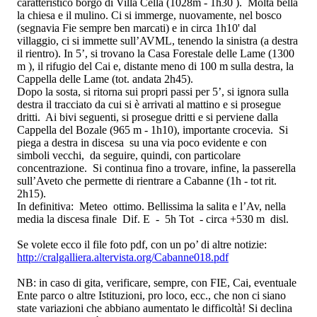
caratteristico borgo di Villa Cella (1028m - 1h30 ). Molta bella
la chiesa e il mulino. Ci si immerge, nuovamente, nel bosco
(segnavia Fie sempre ben marcati) e in circa 1h10' dal
villaggio, ci si immette sull’AVML, tenendo la sinistra (a destra
il rientro). In 5’, si trovano la Casa Forestale delle Lame (1300
m ), il rifugio del Cai e, distante meno di 100 m sulla destra, la
Cappella delle Lame (tot. andata 2h45).
Dopo la sosta, si ritorna sui propri passi per 5’, si ignora sulla
destra il tracciato da cui si è arrivati al mattino e si prosegue
dritti. Ai bivi seguenti, si prosegue dritti e si perviene dalla
Cappella del Bozale (965 m - 1h10), importante crocevia. Si
piega a destra in discesa su una via poco evidente e con
simboli vecchi, da seguire, quindi, con particolare
concentrazione. Si continua fino a trovare, infine, la passerella
sull’Aveto che permette di rientrare a Cabanne (1h - tot rit.
2h15).
In definitiva: Meteo ottimo. Bellissima la salita e l’Av, nella
media la discesa finale Dif. E - 5h Tot - circa +530 m disl.
Se volete ecco il file foto pdf, con un po’ di altre notizie:
http://cralgalliera.altervista.org/Cabanne018.pdf
NB: in caso di gita, verificare, sempre, con FIE, Cai, eventuale
Ente parco o altre Istituzioni, pro loco, ecc., che non ci siano
state variazioni che abbiano aumentato le difficoltà! Si declina