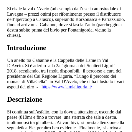
Si risale la val d’Aveto (ad esempio dall’uscita autostradale di
Lavagna – prezzi ottimi per rifornimento presso il distributore
dell’Ipercoop a Carasco), superando Borzonasca e Parrazzuolo,
fino ad arrivare a Cabanne, dove si lascia l’auto (parcheggio a
destra subito prima del bivio per Fontanigorda, vicino la
chiesa).
Introduzione
Un anello tra Cabanne e la Cappella delle Lame in Val
D'Aveto. Si è aderito alla 2a "giornata dei Sentieri Liguri"
2018, scegliendo, tra i molti disponibili, il percorso a cura del
presidente del Cai Regione Liguria, “Lungo il percorso dei
monaci di VillaCella” in Val D'Aveto, che ci ha illustrato i vari
aspetti del giro -
https://www.lamialiguria.it/
Descrizione
Si continua sull’asfalto, con la dovuta attenzione, uscendo dal
paese (810m) e fino a trovare una sterrata che sale a destra,
inoltrandosi tra gli alberi... Ai vari bivi, si presta attenzione alla
segnaletica Fie, peraltro ben evidente. Finalmente, si arriva al