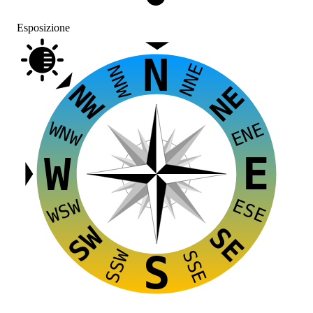
Esposizione
N
NNE
NNW
NW
NE
WNW
ENE
E
W
ESE
WSW
SW
SE
SSW
SSE
S