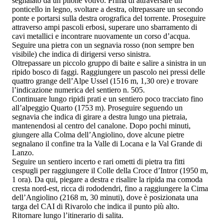
segnalato da un pilone votivo. Prima di attraversare un
ponticello in legno, svoltare a destra, oltrepassare un secondo
ponte e portarsi sulla destra orografica del torrente. Proseguire
attraverso ampi pascoli erbosi, superare uno sbarramento di
cavi metallici e incontrare nuovamente un corso d’acqua.
Seguire una pietra con un segnavia rosso (non sempre ben
visibile) che indica di dirigersi verso sinistra.
Oltrepassare un piccolo gruppo di baite e salire a sinistra in un
ripido bosco di faggi. Raggiungere un pascolo nei pressi delle
quattro grange dell’Alpe Ussel (1516 m, 1,30 ore) e trovare
l’indicazione numerica del sentiero n. 505.
Continuare lungo ripidi prati e un sentiero poco tracciato fino
all’alpeggio Quarto (1753 m). Proseguire seguendo un
segnavia che indica di girare a destra lungo una pietraia,
mantenendosi al centro del canalone. Dopo pochi minuti,
giungere alla Colma dell’Angiolino, dove alcune pietre
segnalano il confine tra la Valle di Locana e la Val Grande di
Lanzo.
Seguire un sentiero incerto e rari ometti di pietra tra fitti
cespugli per raggiungere il Colle della Croce d’Intror (1950 m,
1 ora). Da qui, piegare a destra e risalire la ripida ma comoda
cresta nord-est, ricca di rododendri, fino a raggiungere la Cima
dell’Angiolino (2168 m, 30 minuti), dove è posizionata una
targa del CAI di Rivarolo che indica il punto più alto.
Ritornare lungo l’itinerario di salita.