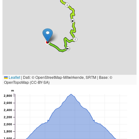
4
12
2
14
Leaflet
|
Dati: © OpenStreetMap-Mitwirkende, SRTM | Base: ©
OpenTopoMap (CC-BY-SA)
m
2,800
2,600
2,400
2,200
2,000
1,800
1,600