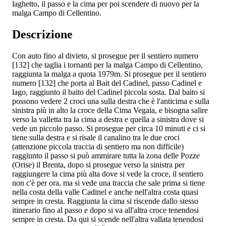
laghetto, il passo e la cima per poi scendere di nuovo per la
malga Campo di Cellentino.
Descrizione
Con auto fino al divieto, si prosegue per il sentiero numero
[132] che taglia i tornanti per la malga Campo di Cellentino,
raggiunta la malga a quota 1979m. Si prosegue per il sentiero
numero [132] che porta al Bait del Cadinel, passo Cadinel e
lago, raggiunto il baito del Cadinel piccola sosta. Dal baito si
possono vedere 2 croci una sulla destra che è l'anticima e sulla
sinistra più in alto la croce della Cima Vegaia, e bisogna salire
verso la valletta tra la cima a destra e quella a sinistra dove si
vede un piccolo passo. Si prosegue per circa 10 minuti e ci si
tiene sulla destra e si risale il canalino tra le due croci
(attenzione piccola traccia di sentiero ma non difficile)
raggiunto il passo si può ammirare tutta la zona delle Pozze
(Orise) il Brenta, dopo si prosegue verso la sinistra per
raggiungere la cima più alta dove si vede la croce, il sentiero
non c'è per ora, ma si vede una traccia che sale prima si tiene
nella costa della valle Cadinel e anche nell'altra costa quasi
sempre in cresta. Raggiunta la cima si riscende dallo stesso
itinerario fino al passo e dopo si va all'altra croce tenendosi
sempre in cresta. Da qui si scende nell'altra vallata tenendosi