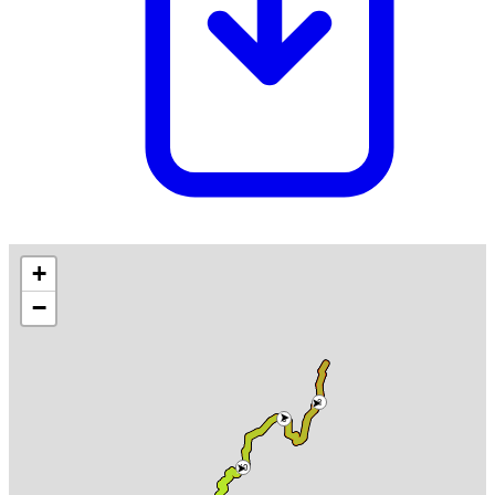
+
−
8
6
10