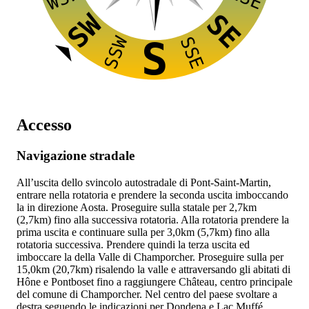
SW
SE
SSW
SSE
S
Accesso
Navigazione stradale
All’uscita dello svincolo autostradale
di Pont-Saint-Martin,
entrare nella rotatoria e prendere la seconda uscita imboccando
la
in direzione Aosta. Proseguire sulla statale per 2,7km
(2,7km) fino alla successiva rotatoria. Alla rotatoria prendere la
prima uscita e continuare sulla
per 3,0km (5,7km) fino alla
rotatoria successiva. Prendere quindi la terza uscita ed
imboccare la
della Valle di Champorcher. Proseguire sulla
per
15,0km (20,7km) risalendo la valle e attraversando gli abitati di
Hône e Pontboset fino a raggiungere Château, centro principale
del comune di Champorcher. Nel centro del paese svoltare a
destra seguendo le indicazioni per Dondena e Lac Muffé,