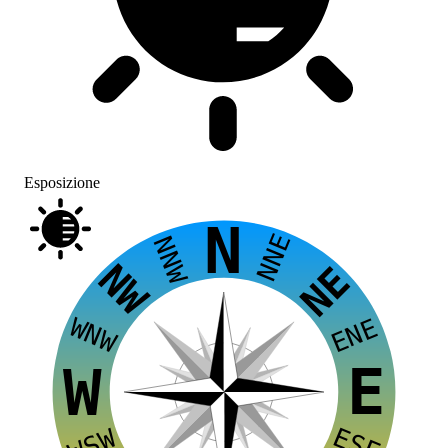
Esposizione
N
NNE
NNW
NW
NE
WNW
ENE
E
W
ESE
WSW