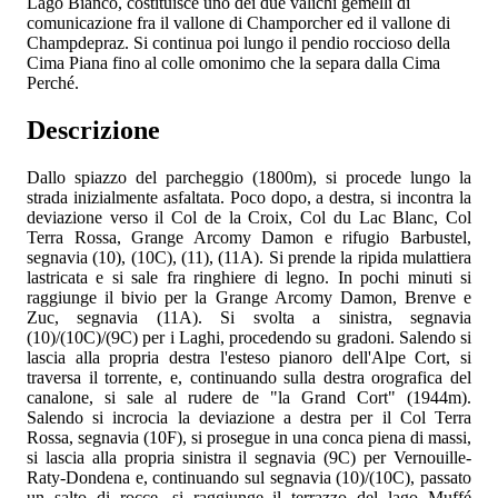
Lago Bianco, costituisce uno dei due valichi gemelli di
comunicazione fra il vallone di Champorcher ed il vallone di
Champdepraz. Si continua poi lungo il pendio roccioso della
Cima Piana fino al colle omonimo che la separa dalla Cima
Perché.
Descrizione
Dallo spiazzo del parcheggio (1800m), si procede lungo la
strada inizialmente asfaltata. Poco dopo, a destra, si incontra la
deviazione verso il Col de la Croix, Col du Lac Blanc, Col
Terra Rossa, Grange Arcomy Damon e rifugio Barbustel,
segnavia (10), (10C), (11), (11A). Si prende la ripida mulattiera
lastricata e si sale fra ringhiere di legno. In pochi minuti si
raggiunge il bivio per la Grange Arcomy Damon, Brenve e
Zuc, segnavia (11A). Si svolta a sinistra, segnavia
(10)/(10C)/(9C) per i Laghi, procedendo su gradoni. Salendo si
lascia alla propria destra l'esteso pianoro dell'Alpe Cort, si
traversa il torrente, e, continuando sulla destra orografica del
canalone, si sale al rudere de "la Grand Cort" (1944m).
Salendo si incrocia la deviazione a destra per il Col Terra
Rossa, segnavia (10F), si prosegue in una conca piena di massi,
si lascia alla propria sinistra il segnavia (9C) per Vernouille-
Raty-Dondena e, continuando sul segnavia (10)/(10C), passato
un salto di rocce, si raggiunge il terrazzo del lago Muffé