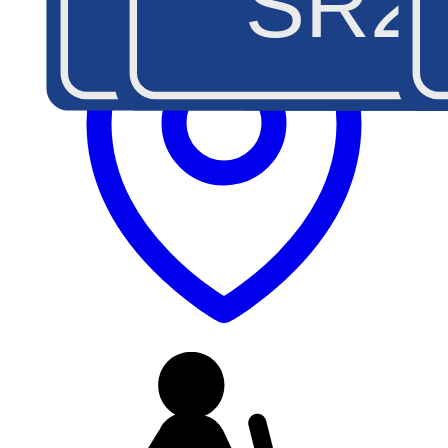
SS26
SR2
SS