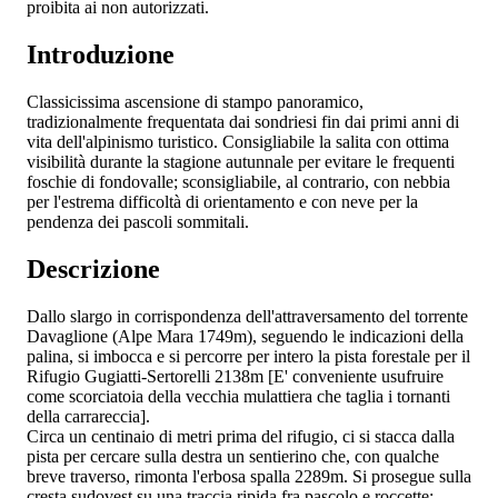
proibita ai non autorizzati.
Introduzione
Classicissima ascensione di stampo panoramico,
tradizionalmente frequentata dai sondriesi fin dai primi anni di
vita dell'alpinismo turistico. Consigliabile la salita con ottima
visibilità durante la stagione autunnale per evitare le frequenti
foschie di fondovalle; sconsigliabile, al contrario, con nebbia
per l'estrema difficoltà di orientamento e con neve per la
pendenza dei pascoli sommitali.
Descrizione
Dallo slargo in corrispondenza dell'attraversamento del torrente
Davaglione (Alpe Mara 1749m), seguendo le indicazioni della
palina, si imbocca e si percorre per intero la pista forestale per il
Rifugio Gugiatti-Sertorelli 2138m [E' conveniente usufruire
come scorciatoia della vecchia mulattiera che taglia i tornanti
della carrareccia].
Circa un centinaio di metri prima del rifugio, ci si stacca dalla
pista per cercare sulla destra un sentierino che, con qualche
breve traverso, rimonta l'erbosa spalla 2289m. Si prosegue sulla
cresta sudovest su una traccia ripida fra pascolo e roccette: