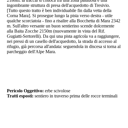
2186m: la traccia si colloca fra una zona paludosa e una
ingombrante struttura di presa dell'acquedotto di Tresivio.
[Tutto questo tratto è ben individuabile fin dalla vetta della
Corna Mara]. Si prosegue lungo la pista verso destra - utile
qualche scorciatoia - fino a risalire alla Bocchetta di Mara 2342
m. Sull'altro versante un buon sentierino scende dolcemente
alla Baita Zocche 2150m (nuovamente in vista del Rif.
Gugiatti-Sertorelli). Da qui una pista agricola va a raggiungere,
nei pressi di un casello dell'acquedotto, la strada di accesso al
rifugio, già percorsa all'andata: seguendola in discesa si torna al
parcheggio dell'Alpe Mara.
Pericolo Oggettivo:
erbe scivolose
Tratti esposti:
sentiero in traverso prima delle rocce terminali