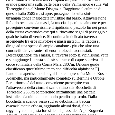
grande panorama sulla parte bassa della Valmalenco e sulla Val
Torreggio fino al Monte Disgrazia. Raggiunto il culmine di
questo tratto 2585 m, si apre, proseguendo sulla sinistra,
un'ampia conca inaspettata invisibile dal basso. Attraversatone
il fondo occupato da massi, la traccia si perde totalmente e per
proseguire conviene risalire il ripidissimo pascolo fin nei pressi
della cresta ovestsudovest: qui si ritrovano segni di passaggio e
qualche tratto di vernice. Si continua in delicato traverso
ascendente fra erbe scivolose e massi instabili: la traccia si
dirige ad una specie di ampio canalone - più che altro una
concavità del versante - di enormi blocchi accatastati.
Destreggiandosi fra i massi, si traversa sotto la vicinissima vetta
e si raggiunge la cresta sudest: su tracce di capre si arriva alla
croce sommitale della Corna Mara 2807m. [Alcune guide
classificano quest'ultimo tratto con difficoltà alpinistica F].
Panorama apertissimo da ogni lato, compreso fra Monte Rosa e
Adamello, ma particolarmente completo su Bernina e Orobie.
Per il ritorno è del tutto conveniente proseguire con
l'attraversata della cima: si scende fino alla Bocchetta di
Torresello 2580m percorrendo inizialmente una pietraia
instabile e da ultimo un comodo pendio a pascolo. Dalla
bocchetta si scende verso sud su debolissima traccia
essenzialmente erbosa, aggirando alcuni dossi, fino a
raggiungere una pista forestale nei pressi dell'Alpe Rogneda