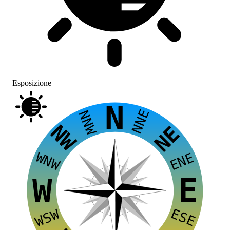
Esposizione
N
NNE
NNW
NW
NE
WNW
ENE
E
W
ESE
WSW