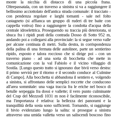
monte la nicchia di distacco di una piccola frana.
Oltrepassatala, con un traverso a sinistra si va a raggiungere il
bellissimo acciottolato dell'antica strada comunale: il tracciato -
con pendenza regolare e larghi tornanti - sale nel folto
castagneto (si affianca un gruppo di ruderi di tre baite con
cappella votiva) fino a raggiungere la condotta d'acqua della
centrale idroelettrica. Proseguendo su traccia più deteriorata, si
sbuca fra i ripidi prati della contrada Dosso di Sotto 952 m,
andando poi a collegarsi alla provinciale: la si segue verso valle
per alcune centinaia di metri. Sulla destra, in corrispondenza
della palina di una fermata delle autolinee, parte un sentierino
ripido, esposto e talora roccioso che si dirige poi - con un
traverso piano - ad una sorta di bocchetta che mette in
comunicazione con la val Fabiolo e il vicino villaggio di
Sostila. [Lungo questo tratto si ignorano due bivii verso destra:
il primo servirà per il ritorno e il secondo conduce al Culmine
di Campo]. Alla bocchetta si abbandona il sentiero e, volgendo
a sinistra, si affrontano delle semplici roccette che conducono
all'area sommitale: una vaga traccia fra le eriche nel bosco di
betulle serpeggia fra dossi e vallette; il vero punto culminante
del Crap del Mezzodì 1031 m non è facilmente riconoscibile,
ma l'importanza è relativa: la bellezza dei panorami e la
tranquillità della sosta sono sufficienti. Tornando, si raggiunge
il bivio evidenziato lungo la salita: si prosegue a sinistra
attraverso una umida valletta verso un saliscendi boscoso fino