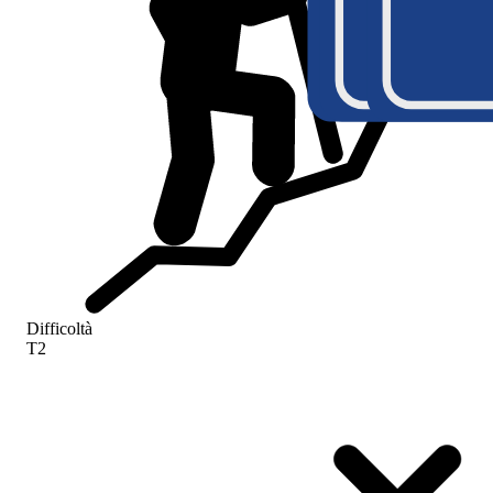
S
Difficoltà
T2