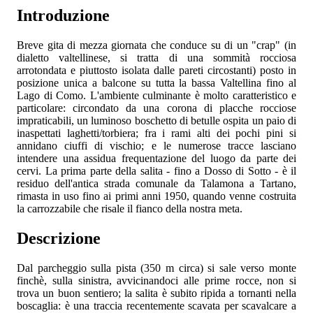
Introduzione
Breve gita di mezza giornata che conduce su di un "crap" (in
dialetto valtellinese, si tratta di una sommità rocciosa
arrotondata e piuttosto isolata dalle pareti circostanti) posto in
posizione unica a balcone su tutta la bassa Valtellina fino al
Lago di Como. L'ambiente culminante è molto caratteristico e
particolare: circondato da una corona di placche rocciose
impraticabili, un luminoso boschetto di betulle ospita un paio di
inaspettati laghetti/torbiera; fra i rami alti dei pochi pini si
annidano ciuffi di vischio; e le numerose tracce lasciano
intendere una assidua frequentazione del luogo da parte dei
cervi. La prima parte della salita - fino a Dosso di Sotto - è il
residuo dell'antica strada comunale da Talamona a Tartano,
rimasta in uso fino ai primi anni 1950, quando venne costruita
la carrozzabile che risale il fianco della nostra meta.
Descrizione
Dal parcheggio sulla pista (350 m circa) si sale verso monte
finchè, sulla sinistra, avvicinandoci alle prime rocce, non si
trova un buon sentiero; la salita è subito ripida a tornanti nella
boscaglia: è una traccia recentemente scavata per scavalcare a