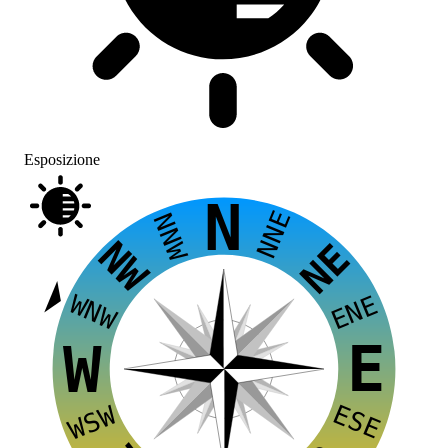
Esposizione
N
NNE
NNW
NW
NE
WNW
ENE
E
W
ESE
WSW