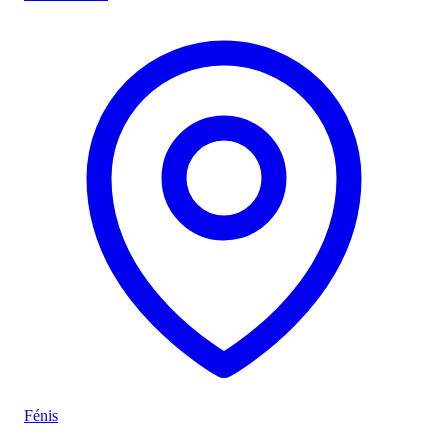
Fénis