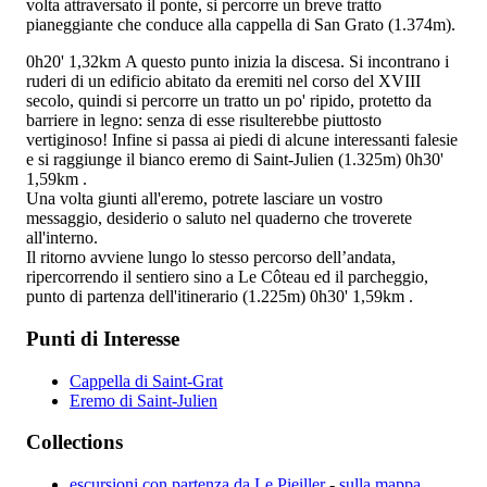
volta attraversato il ponte, si percorre un breve tratto
pianeggiante che conduce alla cappella di San Grato (1.374m).
0h20'
1,32km
A questo punto inizia la discesa. Si incontrano i
ruderi di un edificio abitato da eremiti nel corso del XVIII
secolo, quindi si percorre un tratto un po' ripido, protetto da
barriere in legno: senza di esse risulterebbe piuttosto
vertiginoso! Infine si passa ai piedi di alcune interessanti falesie
e si raggiunge il bianco eremo di Saint-Julien (1.325m)
0h30'
1,59km
.
Una volta giunti all'eremo, potrete lasciare un vostro
messaggio, desiderio o saluto nel quaderno che troverete
all'interno.
Il ritorno avviene lungo lo stesso percorso dell’andata,
ripercorrendo il sentiero sino a Le Côteau ed il parcheggio,
punto di partenza dell'itinerario (1.225m)
0h30'
1,59km
.
Punti di Interesse
Cappella di Saint-Grat
Eremo di Saint-Julien
Collections
escursioni con partenza da Le Pieiller
-
sulla mappa