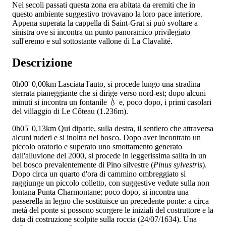
Nei secoli passati questa zona era abitata da eremiti che in
questo ambiente suggestivo trovavano la loro pace interiore.
Appena superata la cappella di Saint-Grat si può svoltare a
sinistra ove si incontra un punto panoramico privilegiato
sull'eremo e sul sottostante vallone di La Clavalité.
Descrizione
0h00'
0,00km
Lasciata l'auto, si procede lungo una stradina
sterrata pianeggiante che si dirige verso nord-est; dopo alcuni
minuti si incontra un fontanile 💧 e, poco dopo, i primi casolari
del villaggio di Le Côteau (1.236m).
0h05'
0,13km
Qui diparte, sulla destra, il sentiero che attraversa
alcuni ruderi e si inoltra nel bosco. Dopo aver incontrato un
piccolo oratorio e superato uno smottamento generato
dall'alluvione del 2000, si procede in leggerissima salita in un
bel bosco prevalentemente di Pino silvestre (
Pinus sylvestris
).
Dopo circa un quarto d'ora di cammino ombreggiato si
raggiunge un piccolo colletto, con suggestive vedute sulla non
lontana Punta Charmontane; poco dopo, si incontra una
passerella in legno che sostituisce un precedente ponte: a circa
metà del ponte si possono scorgere le iniziali del costruttore e la
data di costruzione scolpite sulla roccia (24/07/1634). Una