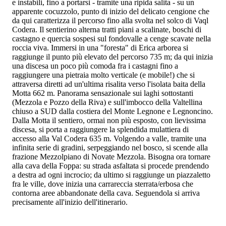
e instabili, fino a portarsi - tramite una ripida salita - su un
apparente cocuzzolo, punto di inizio del delicato cengione che
da qui caratterizza il percorso fino alla svolta nel solco di Vaql
Codera. Il sentierino alterna tratti piani a scalinate, boschi di
castagno e quercia sospesi sul fondovalle a cenge scavate nella
roccia viva. Immersi in una "foresta" di Erica arborea si
raggiunge il punto più elevato del percorso 735 m; da qui inizia
una discesa un poco più comoda fra i castagni fino a
raggiungere una pietraia molto verticale (e mobile!) che si
attraversa diretti ad un'ultima risalita verso l'isolata baita della
Motta 662 m. Panorama sensazionale sui laghi sottostanti
(Mezzola e Pozzo della Riva) e sull'imbocco della Valtellina
chiuso a SUD dalla costiera del Monte Legnone e Legnoncino.
Dalla Motta il sentiero, ormai non più esposto, con lievissima
discesa, si porta a raggiungere la splendida mulattiera di
accesso alla Val Codera 635 m. Volgendo a valle, tramite una
infinita serie di gradini, serpeggiando nel bosco, si scende alla
frazione Mezzolpiano di Novate Mezzola. Bisogna ora tornare
alla cava della Foppa: su strada asfaltata si procede prendendo
a destra ad ogni incrocio; da ultimo si raggiunge un piazzaletto
fra le ville, dove inizia una carrareccia sterrata/erbosa che
contorna aree abbandonate della cava. Seguendola si arriva
precisamente all'inizio dell'itinerario.