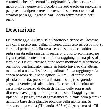
caratteristiche architettoniche originarie. Anche per questo
motivo, il raggiungere il piccolo villaggio è solo un espediente
per provare a ripercorrere l'interessante sentiero creato dai
cavatori per raggiungere la Val Codera senza passare per il
piano.
Descrizione
Dal parcheggio 204 m si sale il viottolo a fianco dell'accesso
alla cava; presso una palina in legno, attraverso un cespuglio, si
entra nel perimetro della cava stessa e si imbocca subito una
pista sterrata sulla sinistra. Il sentiero, piuttosto sconnesso, ne
taglia ripetutamente i tornanti fino a raggiungere una piazzola
terminale. Da qui, presso alcune rocce montonate, il sentiero -
ora molto ben tracciato - inizia un lungo traverso che alterna
tratti piani a notevoli salite su gradinate fino a raggiungere la
conca boscosa della Montagnola 579 m. Dal centro della
piccola contrada, presso una fontana e sempre seguendo i
segnali a vernice, si sale in cima alle case e ci si inoltra nel
castagneto cosparso di detriti di granito delle soprastanti
dismesse cave; piegando un poco a destra si raggiunge un
ripiano ("la piaza", area di sgrossamento iniziale della pietra) e
quindi la base delle placche rocciose della montagna. Si
attraversa una colata ("la ganda" 625 m) di grossi massi affilati