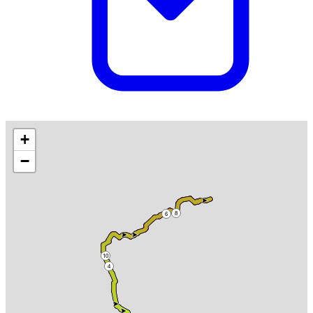
+
−
8
6
10
4