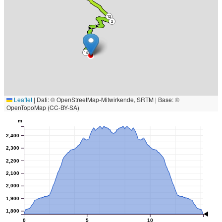
12
2
14
Leaflet
|
Dati: © OpenStreetMap-Mitwirkende, SRTM | Base: ©
OpenTopoMap (CC-BY-SA)
m
2,400
2,300
2,200
2,100
2,000
1,900
1,800
0
5
10