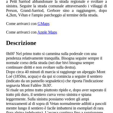
a Petit Sarriod abbandonare la strada regionale
e svoltare a
sinistra. Seguire la strada comunale attraversando i villaggi di
Person, Grand-Sarriod, Gerbore sino a raggiungere, dopo
4,2km, Vétan e l'ampio parcheggio al termine della strada.
Come arrivarci con
GMaps
Come arrivarci con
Apple Maps
Descrizione
0h00'
Nel primo tratto si cammina sulla poderale con una
pendenza relativamente tranquilla. Bisogna seguire sempre il
normale corso della strada (nei due bivi bisogna sempre
continuare diritti e non svoltare sulla destra).
Dopo circa 40 minuti di marcia si raggiunge un alpeggio Mont
Loé (1850m, acqua) e da qui si comincia a seguire il sentiero
(indicato da un pannello segnaletico) che riporta l'indicazione
segnavia
Mont Fallère 3h30'.
Si risale un primo tratto piuttosto ripido e, dopo aver superato il
tratto più duro, il sentiero curva verso sinistra e spiana
leggermente. Sulla sinistra possiamo vedere gli ampi
terrazzamenti al di sopra di Vetan normalmente adibiti a pascoli
mentre lungo il sentiero è facile imbattersi in esemplari di rara
flora alpina (edelweiss). L'ascesa continua fino a raggiungere