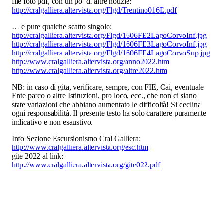
file foto pdf, con un po’ di altre notizie:
http://cralgalliera.altervista.org/Flgd/Trentino016E.pdf
… e pure qualche scatto singolo:
http://cralgalliera.altervista.org/Flgd/1606FE2LagoCorvoInf.jpg
http://cralgalliera.altervista.org/Flgd/1606FE3LagoCorvoInf.jpg
http://cralgalliera.altervista.org/Flgd/1606FE4LagoCorvoSup.jpg
http://www.cralgalliera.altervista.org/anno2022.htm
http://www.cralgalliera.altervista.org/altre2022.htm
NB: in caso di gita, verificare, sempre, con FIE, Cai, eventuale
Ente parco o altre Istituzioni, pro loco, ecc., che non ci siano
state variazioni che abbiano aumentato le difficoltà! Si declina
ogni responsabilità. Il presente testo ha solo carattere puramente
indicativo e non esaustivo.
Info Sezione Escursionismo Cral Galliera:
http://www.cralgalliera.altervista.org/esc.htm
gite 2022 al link:
http://www.cralgalliera.altervista.org/gite022.pdf