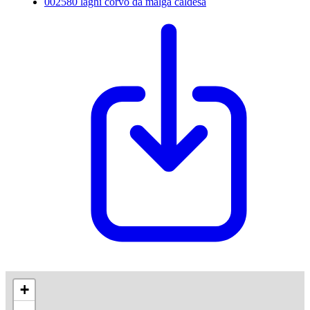
002580 laghi corvo da malga caldesa
+