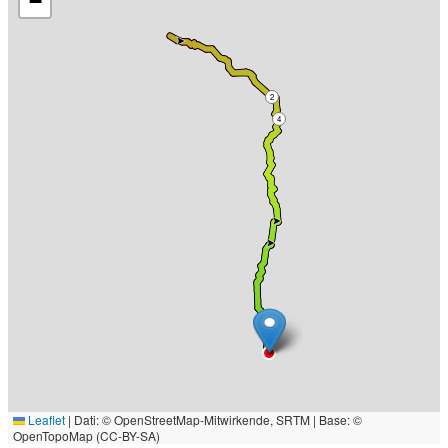
−
2
4
Leaflet
|
Dati: © OpenStreetMap-Mitwirkende, SRTM | Base: ©
OpenTopoMap (CC-BY-SA)