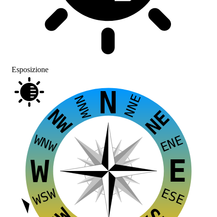
Esposizione
N
NNE
NNW
NW
NE
WNW
ENE
E
W
ESE
WSW