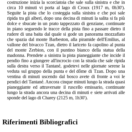
costruzione inizia la scorciatoia che sale sulla sinistra e che in
circa 10 minuti vi porta al lago di Croux (1917 m, 0h30').
Seguite la pista che lo costeggia sulla sinistra e che poi sale
ripida tra gli alberi, dopo una decina di minuti la salita si fa più
dolce e sbucate in un prato tappezzato di genziane, continuate
in piano seguendo le tracce della pista fino a passare dietro il
rudere di una baita dal quale si gode un panorama mozzafiato
che spazia dal monte Barbeston, alla piramide dell'Emilius, al
vallone del bivacco Tzan, dietro il lariceto fa capolino al punta
del monte Zerbion, con il puntino bianco della statua della
madonna. Prendete a sinistra la pista pianeggiante che incide il
pendio fino a giungere all'incrocio con la strada che sale ripida
sulla destra verso il Tantané, godetevi nelle giornate serene la
veduta sul gruppo della punta e del dôme di Tzan. Dopo una
ventina di minuti uscendo dal bosco avete di fronte a voi le
pendici del Tantané. Ancora cinque minuti lungo la strada quasi
pianeggiante ed attraversate il ruscello emissario, continuate
lungo la strada ancora una decina di minuti e siete arrivati alle
sponde del lago di Charey (2125 m, 1h30').
Riferimenti Bibliografici