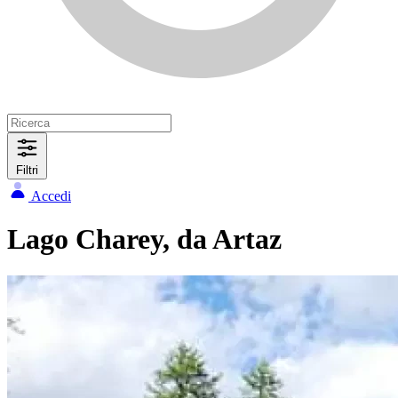
Filtri
Accedi
Lago Charey, da Artaz