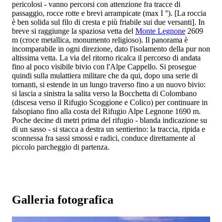
pericolosi - vanno percorsi con attenzione fra tracce di
passaggio, rocce rotte e brevi arrampicate (max I °). [La roccia
è ben solida sul filo di cresta e più friabile sui due versanti]. In
breve si raggiunge la spaziosa vetta del
Monte Legnone
2609
m (croce metallica, monumento religioso). Il panorama è
incomparabile in ogni direzione, dato l'isolamento della pur non
altissima vetta. La via del ritorno ricalca il percorso di andata
fino al poco visibile bivio con l'Alpe Cappello. Si prosegue
quindi sulla mulattiera militare che da qui, dopo una serie di
tornanti, si estende in un lungo traverso fino a un nuovo bivio:
si lascia a sinistra la salita verso la Bocchetta di Colombano
(discesa verso il Rifugio Scoggione e Colico) per continuare in
falsopiano fino alla costa del Rifugio Alpe Legnone 1690 m.
Poche decine di metri prima del rifugio - blanda indicazione su
di un sasso - si stacca a destra un sentierino: la traccia, ripida e
sconnessa fra sassi smossi e radici, conduce direttamente al
piccolo parcheggio di partenza.
Galleria fotografica