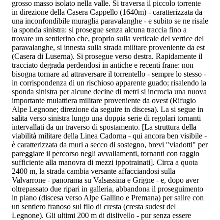
grosso masso isolato nella valle. Si traversa il piccolo torrente
in direzione della Casera Cappello (1640m) - caratterizzata da
una inconfondibile muraglia paravalanghe - e subito se ne risale
la sponda sinistra: si prosegue senza alcuna traccia fino a
trovare un sentierino che, proprio sulla verticale del vertice del
paravalanghe, si innesta sulla strada militare proveniente da est
(Casera di Luserna). Si prosegue verso destra. Rapidamente il
tracciato degrada perdendosi in antiche e recenti frane: non
bisogna tornare ad attraversare il torrentello - sempre lo stesso -
in corrispondenza di un rischioso apparente guado; risalendo la
sponda sinistra per alcune decine di metri si incrocia una nuova
importante mulattiera militare proveniente da ovest (Rifugio
Alpe Legnone; direzione da seguire in discesa). La si segue in
salita verso sinistra lungo una doppia serie di regolari tornanti
intervallati da un traverso di spostamento. [La struttura della
viabilità militare della Linea Cadorna - qui ancora ben visibile -
è caratterizzata da muri a secco di sostegno, brevi "viadotti" per
pareggiare il percorso negli avvallamenti, tornanti con raggio
sufficiente alla manovra di mezzi ippotrainati]. Circa a quota
2400 m, la strada cambia versante affacciandosi sulla
Valvarrone - panorama su Valsassina e Grigne - e, dopo aver
oltrepassato due ripari in galleria, abbandona il proseguimento
in piano (discesa verso Alpe Gallino e Premana) per salire con
un sentiero franoso sul filo di cresta (cresta sudest del
Legnone). Gli ultimi 200 m di dislivello - pur senza essere