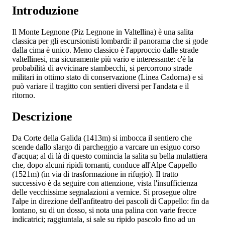
Introduzione
Il Monte Legnone (Piz Legnone in Valtellina) è una salita
classica per gli escursionisti lombardi: il panorama che si gode
dalla cima è unico. Meno classico è l'approccio dalle strade
valtellinesi, ma sicuramente più vario e interessante: c'è la
probabilità di avvicinare stambecchi, si percorrono strade
militari in ottimo stato di conservazione (Linea Cadorna) e si
può variare il tragitto con sentieri diversi per l'andata e il
ritorno.
Descrizione
Da Corte della Galida (1413m) si imbocca il sentiero che
scende dallo slargo di parcheggio a varcare un esiguo corso
d'acqua; al di là di questo comincia la salita su bella mulattiera
che, dopo alcuni ripidi tornanti, conduce all'Alpe Cappello
(1521m) (in via di trasformazione in rifugio). Il tratto
successivo è da seguire con attenzione, vista l'insufficienza
delle vecchissime segnalazioni a vernice. Si prosegue oltre
l'alpe in direzione dell'anfiteatro dei pascoli di Cappello: fin da
lontano, su di un dosso, si nota una palina con varie frecce
indicatrici; raggiuntala, si sale su ripido pascolo fino ad un