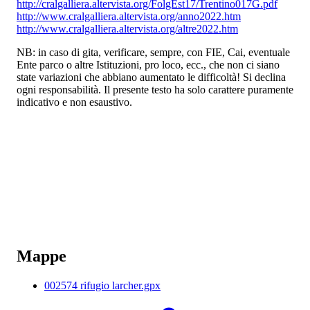
http://cralgalliera.altervista.org/FolgEst17/Trentino017G.pdf
http://www.cralgalliera.altervista.org/anno2022.htm
http://www.cralgalliera.altervista.org/altre2022.htm
NB: in caso di gita, verificare, sempre, con FIE, Cai, eventuale
Ente parco o altre Istituzioni, pro loco, ecc., che non ci siano
state variazioni che abbiano aumentato le difficoltà! Si declina
ogni responsabilità. Il presente testo ha solo carattere puramente
indicativo e non esaustivo.
Mappe
002574 rifugio larcher.gpx