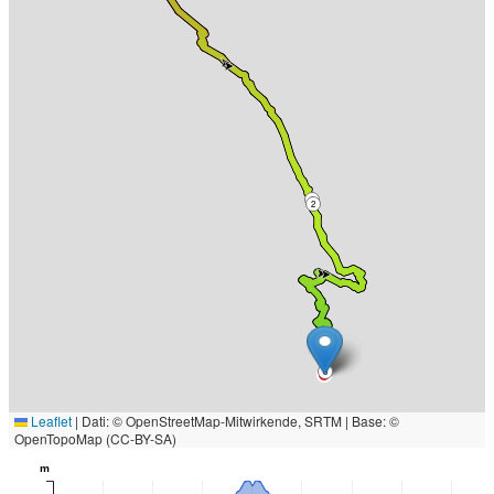
6
2
8
Leaflet
|
Dati: © OpenStreetMap-Mitwirkende, SRTM | Base: ©
OpenTopoMap (CC-BY-SA)
m