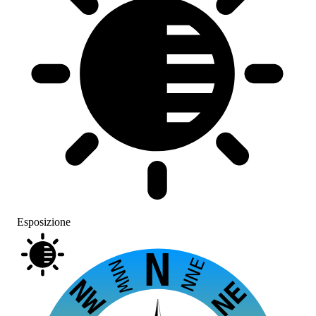
Esposizione
N
NNE
NNW
NW
NE