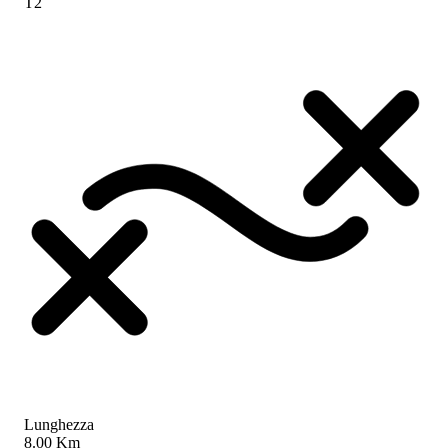
T2
Lunghezza
8.00 Km