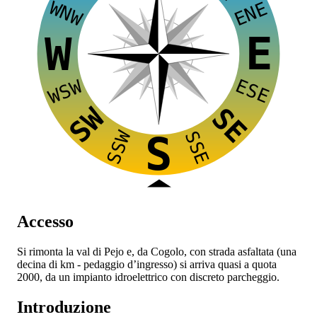
WNW
ENE
E
W
ESE
WSW
SW
SE
SSW
SSE
S
Accesso
Si rimonta la val di Pejo e, da Cogolo, con strada asfaltata (una
decina di km - pedaggio d’ingresso) si arriva quasi a quota
2000, da un impianto idroelettrico con discreto parcheggio.
Introduzione