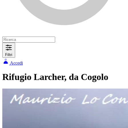
Filtri
Accedi
Rifugio Larcher, da Cogolo