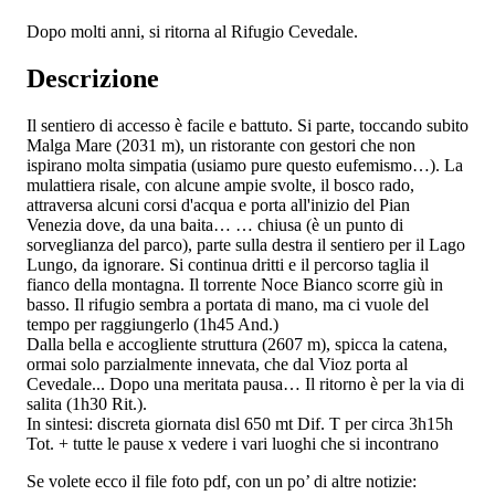
Dopo molti anni, si ritorna al Rifugio Cevedale.
Descrizione
Il sentiero di accesso è facile e battuto. Si parte, toccando subito
Malga Mare (2031 m), un ristorante con gestori che non
ispirano molta simpatia (usiamo pure questo eufemismo…). La
mulattiera risale, con alcune ampie svolte, il bosco rado,
attraversa alcuni corsi d'acqua e porta all'inizio del Pian
Venezia dove, da una baita… … chiusa (è un punto di
sorveglianza del parco), parte sulla destra il sentiero per il Lago
Lungo, da ignorare. Si continua dritti e il percorso taglia il
fianco della montagna. Il torrente Noce Bianco scorre giù in
basso. Il rifugio sembra a portata di mano, ma ci vuole del
tempo per raggiungerlo (1h45 And.)
Dalla bella e accogliente struttura (2607 m), spicca la catena,
ormai solo parzialmente innevata, che dal Vioz porta al
Cevedale... Dopo una meritata pausa… Il ritorno è per la via di
salita (1h30 Rit.).
In sintesi: discreta giornata disl 650 mt Dif. T per circa 3h15h
Tot. + tutte le pause x vedere i vari luoghi che si incontrano
Se volete ecco il file foto pdf, con un po’ di altre notizie: