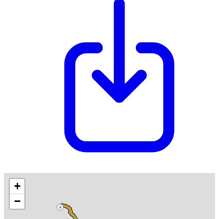
+
−
4