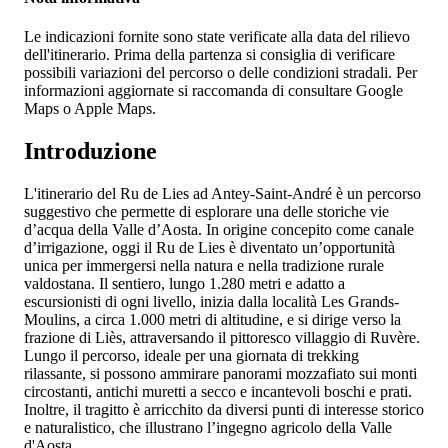
Le indicazioni fornite sono state verificate alla data del rilievo
dell'itinerario. Prima della partenza si consiglia di verificare
possibili variazioni del percorso o delle condizioni stradali. Per
informazioni aggiornate si raccomanda di consultare Google
Maps o Apple Maps.
Introduzione
L'itinerario del Ru de Lies ad Antey-Saint-André è un percorso
suggestivo che permette di esplorare una delle storiche vie
d’acqua della Valle d’Aosta. In origine concepito come canale
d’irrigazione, oggi il Ru de Lies è diventato un’opportunità
unica per immergersi nella natura e nella tradizione rurale
valdostana. Il sentiero, lungo 1.280 metri e adatto a
escursionisti di ogni livello, inizia dalla località Les Grands-
Moulins, a circa 1.000 metri di altitudine, e si dirige verso la
frazione di Liès, attraversando il pittoresco villaggio di Ruvère.
Lungo il percorso, ideale per una giornata di trekking
rilassante, si possono ammirare panorami mozzafiato sui monti
circostanti, antichi muretti a secco e incantevoli boschi e prati.
Inoltre, il tragitto è arricchito da diversi punti di interesse storico
e naturalistico, che illustrano l’ingegno agricolo della Valle
d'Aosta.