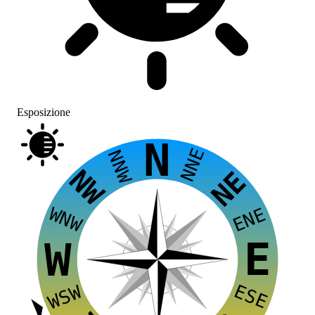
Esposizione
N
NNE
NNW
NW
NE
WNW
ENE
E
W
ESE
WSW