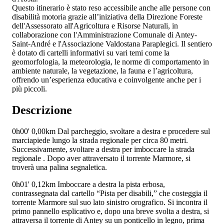
Questo itinerario è stato reso accessibile anche alle persone con
disabilità motoria grazie all’iniziativa della Direzione Foreste
dell'Assessorato all'Agricoltura e Risorse Naturali, in
collaborazione con l'Amministrazione Comunale di Antey-
Saint-André e l'Associazione Valdostana Paraplegici. Il sentiero
è dotato di cartelli informativi su vari temi come la
geomorfologia, la meteorologia, le norme di comportamento in
ambiente naturale, la vegetazione, la fauna e l’agricoltura,
offrendo un’esperienza educativa e coinvolgente anche per i
più piccoli.
Descrizione
0h00'
0,00km
Dal parcheggio, svoltare a destra e procedere sul
marciapiede lungo la strada regionale
per circa 80 metri.
Successivamente, svoltare a destra per imboccare la strada
regionale
. Dopo aver attraversato il torrente Marmore, si
troverà una palina segnaletica.
0h01'
0,12km
Imboccare a destra la pista erbosa,
contrassegnata dal cartello “Pista per disabili,” che costeggia il
torrente Marmore sul suo lato sinistro orografico. Si incontra il
primo pannello esplicativo e, dopo una breve svolta a destra, si
attraversa il torrente di Antey su un ponticello in legno, prima