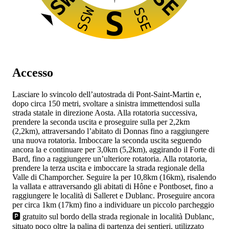
SW
SE
SSW
SSE
S
Accesso
Lasciare lo svincolo dell’autostrada
di Pont-Saint-Martin e,
dopo circa 150 metri, svoltare a sinistra immettendosi sulla
strada statale
in direzione Aosta. Alla rotatoria successiva,
prendere la seconda uscita e proseguire sulla
per 2,2km
(2,2km), attraversando l’abitato di Donnas fino a raggiungere
una nuova rotatoria. Imboccare la seconda uscita seguendo
ancora la
e continuare per 3,0km (5,2km), aggirando il Forte di
Bard, fino a raggiungere un’ulteriore rotatoria. Alla rotatoria,
prendere la terza uscita e imboccare la strada regionale
della
Valle di Champorcher. Seguire la
per 10,8km (16km), risalendo
la vallata e attraversando gli abitati di Hône e Pontboset, fino a
raggiungere le località di Salleret e Dublanc. Proseguire ancora
per circa 1km (17km) fino a individuare un piccolo parcheggio
🅿️ gratuito sul bordo della strada regionale in località Dublanc,
situato poco oltre la palina di partenza dei sentieri, utilizzato