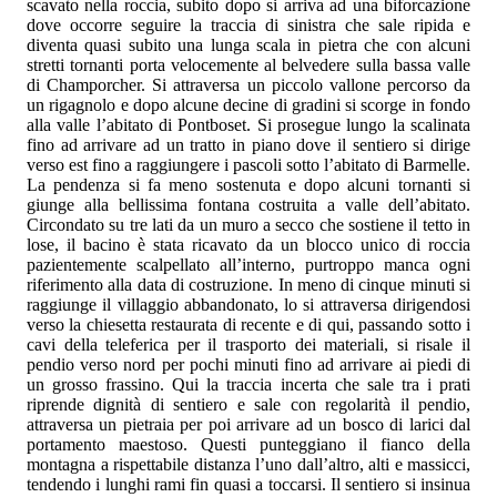
scavato nella roccia, subito dopo si arriva ad una biforcazione
dove occorre seguire la traccia di sinistra che sale ripida e
diventa quasi subito una lunga scala in pietra che con alcuni
stretti tornanti porta velocemente al belvedere sulla bassa valle
di Champorcher. Si attraversa un piccolo vallone percorso da
un rigagnolo e dopo alcune decine di gradini si scorge in fondo
alla valle l’abitato di Pontboset. Si prosegue lungo la scalinata
fino ad arrivare ad un tratto in piano dove il sentiero si dirige
verso est fino a raggiungere i pascoli sotto l’abitato di Barmelle.
La pendenza si fa meno sostenuta e dopo alcuni tornanti si
giunge alla bellissima fontana costruita a valle dell’abitato.
Circondato su tre lati da un muro a secco che sostiene il tetto in
lose, il bacino è stata ricavato da un blocco unico di roccia
pazientemente scalpellato all’interno, purtroppo manca ogni
riferimento alla data di costruzione. In meno di cinque minuti si
raggiunge il villaggio abbandonato, lo si attraversa dirigendosi
verso la chiesetta restaurata di recente e di qui, passando sotto i
cavi della teleferica per il trasporto dei materiali, si risale il
pendio verso nord per pochi minuti fino ad arrivare ai piedi di
un grosso frassino. Qui la traccia incerta che sale tra i prati
riprende dignità di sentiero e sale con regolarità il pendio,
attraversa un pietraia per poi arrivare ad un bosco di larici dal
portamento maestoso. Questi punteggiano il fianco della
montagna a rispettabile distanza l’uno dall’altro, alti e massicci,
tendendo i lunghi rami fin quasi a toccarsi. Il sentiero si insinua