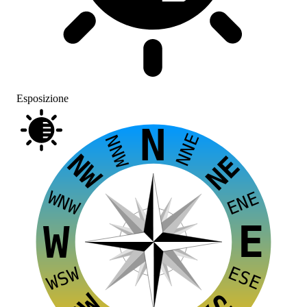
Esposizione
N
NNE
NNW
NW
NE
WNW
ENE
E
W
ESE
WSW