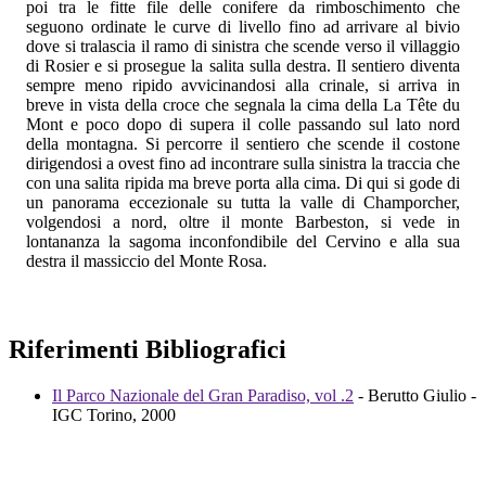
poi tra le fitte file delle conifere da rimboschimento che
seguono ordinate le curve di livello fino ad arrivare al bivio
dove si tralascia il ramo di sinistra che scende verso il villaggio
di Rosier e si prosegue la salita sulla destra. Il sentiero diventa
sempre meno ripido avvicinandosi alla crinale, si arriva in
breve in vista della croce che segnala la cima della La Tête du
Mont e poco dopo di supera il colle passando sul lato nord
della montagna. Si percorre il sentiero che scende il costone
dirigendosi a ovest fino ad incontrare sulla sinistra la traccia che
con una salita ripida ma breve porta alla cima. Di qui si gode di
un panorama eccezionale su tutta la valle di Champorcher,
volgendosi a nord, oltre il monte Barbeston, si vede in
lontananza la sagoma inconfondibile del Cervino e alla sua
destra il massiccio del Monte Rosa.
Riferimenti Bibliografici
Il Parco Nazionale del Gran Paradiso, vol .2
- Berutto Giulio -
IGC Torino, 2000