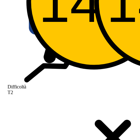
14
SS26
SS26
S
Difficoltà
T2