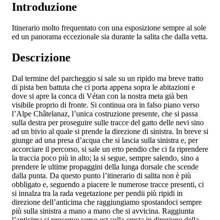
Introduzione
Itinerario molto frequentato con una esposizione sempre al sole
ed un panorama eccezionale sia durante la salita che dalla vetta.
Descrizione
Dal termine del parcheggio si sale su un ripido ma breve tratto
di pista ben battuta che ci porta appena sopra le abitazioni e
dove si apre la conca di Vétan con la nostra meta già ben
visibile proprio di fronte. Si continua ora in falso piano verso
l’Alpe Châtelanaz, l’unica costruzione presente, che si passa
sulla destra per proseguire sulle tracce del gatto delle nevi sino
ad un bivio al quale si prende la direzione di sinistra. In breve si
giunge ad una presa d’acqua che si lascia sulla sinistra e, per
accorciare il percorso, si sale un erto pendio che ci fa riprendere
la traccia poco più in alto; la si segue, sempre salendo, sino a
prendere le ultime propaggini della lunga dorsale che scende
dalla punta. Da questo punto l’itinerario di salita non è più
obbligato e, seguendo a piacere le numerose tracce presenti, ci
si innalza tra la rada vegetazione per pendii più ripidi in
direzione dell’anticima che raggiungiamo spostandoci sempre
più sulla sinistra a mano a mano che si avvicina. Raggiunta
l’anticima si prosegue verso est sulla cresta in direzione della