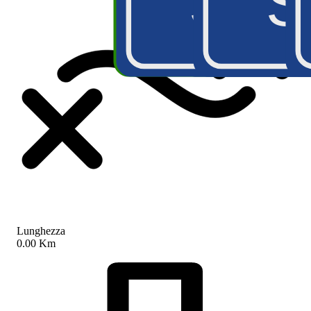
SR2
A5
S
S
Lunghezza
0.00 Km