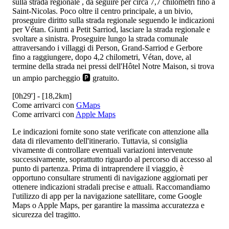
sulla strada regionale
, da seguire per circa 7,7 chilometri fino a
Saint-Nicolas. Poco oltre il centro principale, a un bivio,
proseguire diritto sulla strada regionale
seguendo le indicazioni
per Vétan. Giunti a Petit Sarriod, lasciare la strada regionale
e
svoltare a sinistra. Proseguire lungo la strada comunale
attraversando i villaggi di Person, Grand-Sarriod e Gerbore
fino a raggiungere, dopo 4,2 chilometri, Vétan, dove, al
termine della strada nei pressi dell'Hôtel Notre Maison, si trova
un ampio parcheggio 🅿️ gratuito.
[0h29'] - [18,2km]
Come arrivarci con
GMaps
Come arrivarci con
Apple Maps
Le indicazioni fornite sono state verificate con attenzione alla
data di rilevamento dell'itinerario. Tuttavia, si consiglia
vivamente di controllare eventuali variazioni intervenute
successivamente, soprattutto riguardo al percorso di accesso al
punto di partenza. Prima di intraprendere il viaggio, è
opportuno consultare strumenti di navigazione aggiornati per
ottenere indicazioni stradali precise e attuali. Raccomandiamo
l'utilizzo di app per la navigazione satellitare, come Google
Maps o Apple Maps, per garantire la massima accuratezza e
sicurezza del tragitto.