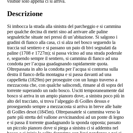
visibile solo appena ci si arriva.
Descrizione
Si imbocca la strada alla sinistra del parcheggio e si cammina
per qualche decina di metri sino ad arrivare alle paline
segnaletiche situate nei pressi di un’abitazione. Si salgono i
gradini di fianco alla casa, ci si alza nel bosco seguendo la
traccia sul sentiero e si passano un paio di bivi segnalati da
paline (1708 e 1727m); si passa vicino ad una strada poderale
e, seguendo sempre il sentiero, si cammina di fianco ad una
condotta per l’acqua guadagnando rapidamente quota.
Oltrepassata in alto la condotta per l’acqua si contorna sulla
destra il fianco della montagna e si passa davanti ad una
cappelletta (1829m) per proseguire con un lungo traverso a
mezzacosta che, con qualche saliscendi, rimane al di sopra del
torrente superando un rado bosco. Usciti temporaneamente dal
bosco si arriva in un ampio pianoro dove, a sinistra poco più in
alto del tracciato, si trova l’alpeggio di Goilles dessus e
proseguendo sempre a mezzacosta si arriva in breve alle baite
di Goilles desot (1845m). Oltrepassatele si cammina verso la
parte più stretta del vallone avvicinandosi ad un ponte di legno
e si passa il torrente guadagnando la sponda opposta; passato
un piccolo pianoro dove si piega a sinistra ci si addentra nel