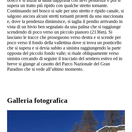
bosco e si inizia la salita dapprima con lievi pendenze e poi si
supera un tratto più ripido con qualche stretto tornante.
Continuando nel bosco si sale per uno stretto e ripido canale, si
salgono ancora alcuni stretti tornanti protetti da una staccionata
e, dove la pendenza diminuisce, si taglia il pendio arrivando in
vista di un bivio ben segnalato da una palina che si raggiunge
scendendo di poco verso un piccolo pianoro (2136m). Si
lasciano le tracce che proseguono verso destra e si scende per
poco verso il fondo della vallettina dove si trova un ponticello
che si supera e si devia subito a sinistra raggiungendo la parte
opposta del piccolo fondo valle; si risale obliquamente verso
sinistra cercando di seguire il tracciato del sentiero estivo ed in
breve si giunge al casotto del Parco Nazionale del Gran
Paradiso che si vede all’ultimo momento.
Galleria fotografica