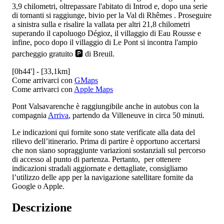
3,9 chilometri, oltrepassare l'abitato di Introd e, dopo una serie
di tornanti si raggiunge, bivio per la Val di Rhêmes
. Proseguire
a sinistra sulla
e risalire la vallata per altri 21,8 chilometri
superando il capoluogo Dégioz, il villaggio di Eau Rousse e
infine, poco dopo il villaggio di Le Pont si incontra l'ampio
parcheggio gratuito 🅿️ di Breuil.
[0h44'] - [33,1km]
Come arrivarci con
GMaps
Come arrivarci con
Apple Maps
Pont Valsavarenche è raggiungibile anche in autobus con la
compagnia
Arriva
, partendo da Villeneuve in circa 50 minuti.
Le indicazioni qui fornite sono state verificate alla data del
rilievo dell’itinerario. Prima di partire è opportuno accertarsi
che non siano sopraggiunte variazioni sostanziali sul percorso
di accesso al punto di partenza. Pertanto, per ottenere
indicazioni stradali aggiornate e dettagliate, consigliamo
l’utilizzo delle app per la navigazione satellitare fornite da
Google o Apple.
Descrizione