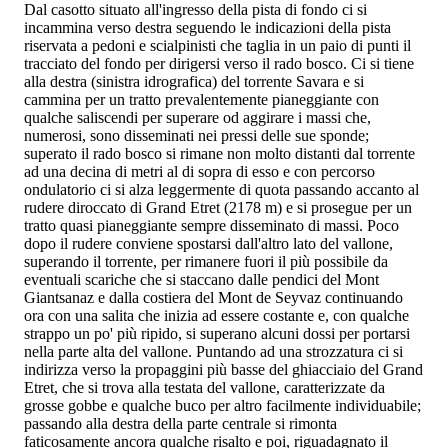
Dal casotto situato all'ingresso della pista di fondo ci si
incammina verso destra seguendo le indicazioni della pista
riservata a pedoni e scialpinisti che taglia in un paio di punti il
tracciato del fondo per dirigersi verso il rado bosco. Ci si tiene
alla destra (sinistra idrografica) del torrente Savara e si
cammina per un tratto prevalentemente pianeggiante con
qualche saliscendi per superare od aggirare i massi che,
numerosi, sono disseminati nei pressi delle sue sponde;
superato il rado bosco si rimane non molto distanti dal torrente
ad una decina di metri al di sopra di esso e con percorso
ondulatorio ci si alza leggermente di quota passando accanto al
rudere diroccato di Grand Etret (2178 m) e si prosegue per un
tratto quasi pianeggiante sempre disseminato di massi. Poco
dopo il rudere conviene spostarsi dall'altro lato del vallone,
superando il torrente, per rimanere fuori il più possibile da
eventuali scariche che si staccano dalle pendici del Mont
Giantsanaz e dalla costiera del Mont de Seyvaz continuando
ora con una salita che inizia ad essere costante e, con qualche
strappo un po' più ripido, si superano alcuni dossi per portarsi
nella parte alta del vallone. Puntando ad una strozzatura ci si
indirizza verso la propaggini più basse del ghiacciaio del Grand
Etret, che si trova alla testata del vallone, caratterizzate da
grosse gobbe e qualche buco per altro facilmente individuabile;
passando alla destra della parte centrale si rimonta
faticosamente ancora qualche risalto e poi, riguadagnato il