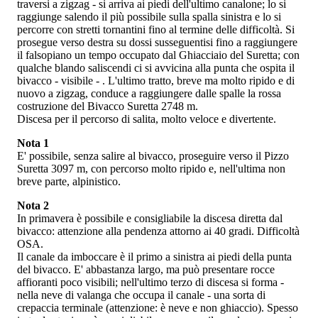
traversi a zigzag - si arriva ai piedi dell'ultimo canalone; lo si
raggiunge salendo il più possibile sulla spalla sinistra e lo si
percorre con stretti tornantini fino al termine delle difficoltà. Si
prosegue verso destra su dossi susseguentisi fino a raggiungere
il falsopiano un tempo occupato dal Ghiacciaio del Suretta; con
qualche blando saliscendi ci si avvicina alla punta che ospita il
bivacco - visibile - . L'ultimo tratto, breve ma molto ripido e di
nuovo a zigzag, conduce a raggiungere dalle spalle la rossa
costruzione del Bivacco Suretta 2748 m.
Discesa per il percorso di salita, molto veloce e divertente.
Nota 1
E' possibile, senza salire al bivacco, proseguire verso il Pizzo
Suretta 3097 m, con percorso molto ripido e, nell'ultima non
breve parte, alpinistico.
Nota 2
In primavera è possibile e consigliabile la discesa diretta dal
bivacco: attenzione alla pendenza attorno ai 40 gradi. Difficoltà
OSA.
Il canale da imboccare è il primo a sinistra ai piedi della punta
del bivacco. E' abbastanza largo, ma può presentare rocce
affioranti poco visibili; nell'ultimo terzo di discesa si forma -
nella neve di valanga che occupa il canale - una sorta di
crepaccia terminale (attenzione: è neve e non ghiaccio). Spesso