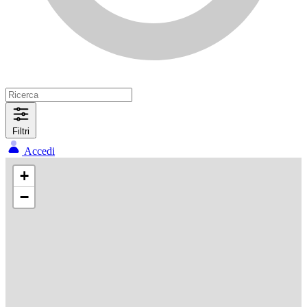
Filtri
Accedi
+
−