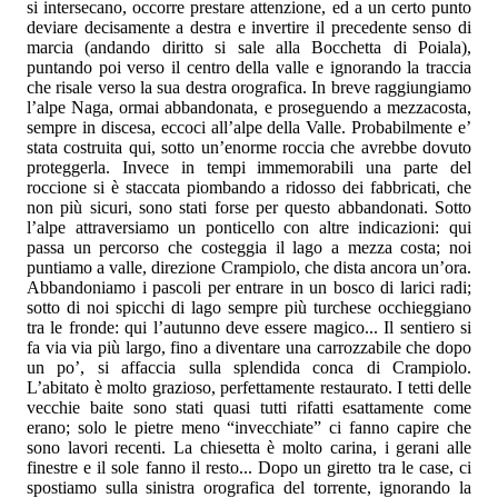
si intersecano, occorre prestare attenzione, ed a un certo punto
deviare decisamente a destra e invertire il precedente senso di
marcia (andando diritto si sale alla Bocchetta di Poiala),
puntando poi verso il centro della valle e ignorando la traccia
che risale verso la sua destra orografica. In breve raggiungiamo
l’alpe Naga, ormai abbandonata, e proseguendo a mezzacosta,
sempre in discesa, eccoci all’alpe della Valle. Probabilmente e’
stata costruita qui, sotto un’enorme roccia che avrebbe dovuto
proteggerla. Invece in tempi immemorabili una parte del
roccione si è staccata piombando a ridosso dei fabbricati, che
non più sicuri, sono stati forse per questo abbandonati. Sotto
l’alpe attraversiamo un ponticello con altre indicazioni: qui
passa un percorso che costeggia il lago a mezza costa; noi
puntiamo a valle, direzione Crampiolo, che dista ancora un’ora.
Abbandoniamo i pascoli per entrare in un bosco di larici radi;
sotto di noi spicchi di lago sempre più turchese occhieggiano
tra le fronde: qui l’autunno deve essere magico... Il sentiero si
fa via via più largo, fino a diventare una carrozzabile che dopo
un po’, si affaccia sulla splendida conca di Crampiolo.
L’abitato è molto grazioso, perfettamente restaurato. I tetti delle
vecchie baite sono stati quasi tutti rifatti esattamente come
erano; solo le pietre meno “invecchiate” ci fanno capire che
sono lavori recenti. La chiesetta è molto carina, i gerani alle
finestre e il sole fanno il resto... Dopo un giretto tra le case, ci
spostiamo sulla sinistra orografica del torrente, ignorando la