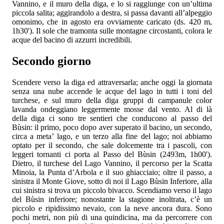
Vannino, e il muro della diga, e lo si raggiunge con un’ultima
piccola salita; aggirandolo a destra, si passa davanti all’alpeggio
omonimo, che in agosto era ovviamente caricato (ds. 420 m,
1h30'). Il sole che tramonta sulle montagne circostanti, colora le
acque del bacino di azzurri incredibili.
Secondo giorno
Scendere verso la diga ed attraversarla; anche oggi la giornata
senza una nube accende le acque del lago in tutti i toni del
turchese, e sul muro della diga gruppi di campanule color
lavanda ondeggiano leggermente mosse dal vento. Al di là
della diga ci sono tre sentieri che conducono al passo del
Bùsin: il primo, poco dopo aver superato il bacino, un secondo,
circa a meta’ lago, e un terzo alla fine del lago; noi abbiamo
optato per il secondo, che sale dolcemente tra i pascoli, con
leggeri tornanti ci porta al Passo del Bùsin (2493m, 1h00').
Dietro, il turchese del Lago Vannino, il percorso per la Scatta
Minoia, la Punta d’Arbola e il suo ghiacciaio; oltre il passo, a
sinistra il Monte Giove, sotto di noi il Lago Bùsin Inferiore, alla
cui sinistra si trova un piccolo bivacco. Scendiamo verso il lago
del Bùsin inferiore; nonostante la stagione inoltrata, c’è un
piccolo e ripidissimo nevaio, con la neve ancora dura. Sono
pochi metri, non più di una quindicina, ma da percorrere con