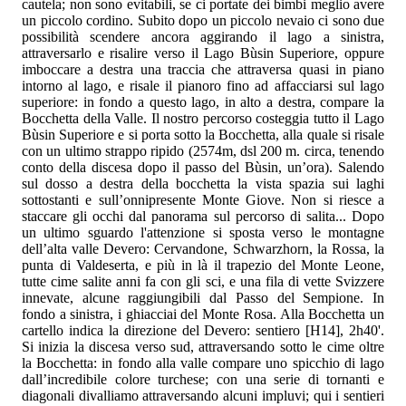
cautela; non sono evitabili, se ci portate dei bimbi meglio avere
un piccolo cordino. Subito dopo un piccolo nevaio ci sono due
possibilità scendere ancora aggirando il lago a sinistra,
attraversarlo e risalire verso il Lago Bùsin Superiore, oppure
imboccare a destra una traccia che attraversa quasi in piano
intorno al lago, e risale il pianoro fino ad affacciarsi sul lago
superiore: in fondo a questo lago, in alto a destra, compare la
Bocchetta della Valle. Il nostro percorso costeggia tutto il Lago
Bùsin Superiore e si porta sotto la Bocchetta, alla quale si risale
con un ultimo strappo ripido (2574m, dsl 200 m. circa, tenendo
conto della discesa dopo il passo del Bùsin, un’ora). Salendo
sul dosso a destra della bocchetta la vista spazia sui laghi
sottostanti e sull’onnipresente Monte Giove. Non si riesce a
staccare gli occhi dal panorama sul percorso di salita... Dopo
un ultimo sguardo l'attenzione si sposta verso le montagne
dell’alta valle Devero: Cervandone, Schwarzhorn, la Rossa, la
punta di Valdeserta, e più in là il trapezio del Monte Leone,
tutte cime salite anni fa con gli sci, e una fila di vette Svizzere
innevate, alcune raggiungibili dal Passo del Sempione. In
fondo a sinistra, i ghiacciai del Monte Rosa. Alla Bocchetta un
cartello indica la direzione del Devero: sentiero [H14], 2h40'.
Si inizia la discesa verso sud, attraversando sotto le cime oltre
la Bocchetta: in fondo alla valle compare uno spicchio di lago
dall’incredibile colore turchese; con una serie di tornanti e
diagonali divalliamo attraversando alcuni impluvi; qui i sentieri