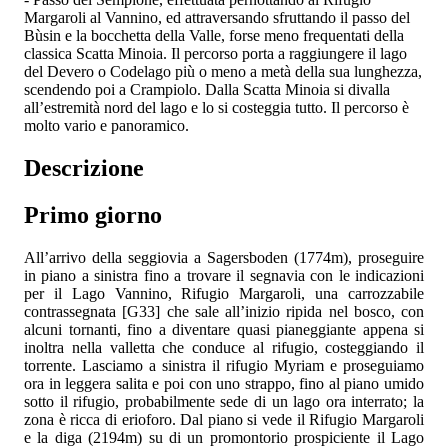
Margaroli al Vannino, ed attraversando sfruttando il passo del
Bùsin e la bocchetta della Valle, forse meno frequentati della
classica Scatta Minoia. Il percorso porta a raggiungere il lago
del Devero o Codelago più o meno a metà della sua lunghezza,
scendendo poi a Crampiolo. Dalla Scatta Minoia si divalla
all’estremità nord del lago e lo si costeggia tutto. Il percorso è
molto vario e panoramico.
Descrizione
Primo giorno
All’arrivo della seggiovia a Sagersboden (1774m), proseguire
in piano a sinistra fino a trovare il segnavia con le indicazioni
per il Lago Vannino, Rifugio Margaroli, una carrozzabile
contrassegnata [G33] che sale all’inizio ripida nel bosco, con
alcuni tornanti, fino a diventare quasi pianeggiante appena si
inoltra nella valletta che conduce al rifugio, costeggiando il
torrente. Lasciamo a sinistra il rifugio Myriam e proseguiamo
ora in leggera salita e poi con uno strappo, fino al piano umido
sotto il rifugio, probabilmente sede di un lago ora interrato; la
zona è ricca di erioforo. Dal piano si vede il Rifugio Margaroli
e la diga (2194m) su di un promontorio prospiciente il Lago