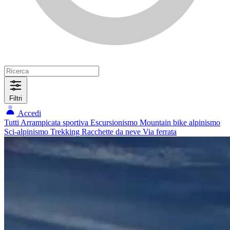
Filtri
Accedi
Tutti
Arrampicata sportiva
Escursionismo
Mountain bike
alpinismo
Sci-alpinismo
Trekking
Racchette da neve
Via ferrata