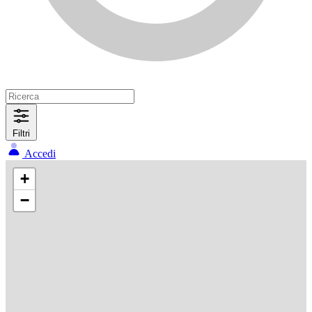
Filtri
Accedi
+
−