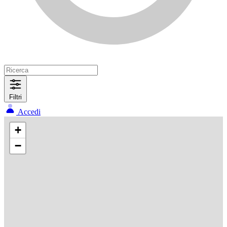
Filtri
Accedi
+
−