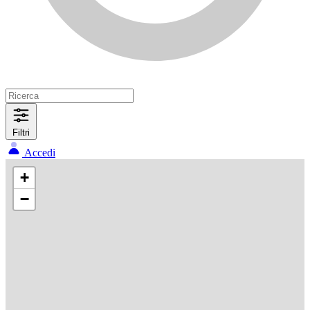
Filtri
Accedi
+
−