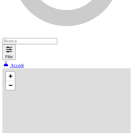
Filtri
Accedi
+
−