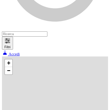
Filtri
Accedi
+
−