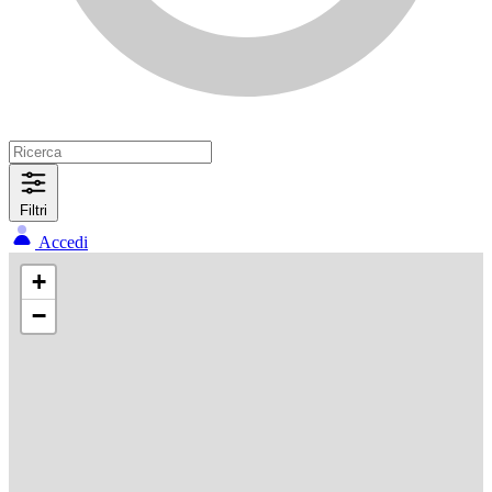
Filtri
Accedi
+
−