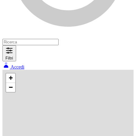
Filtri
Accedi
+
−