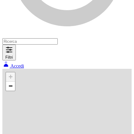
Filtri
Accedi
+
−