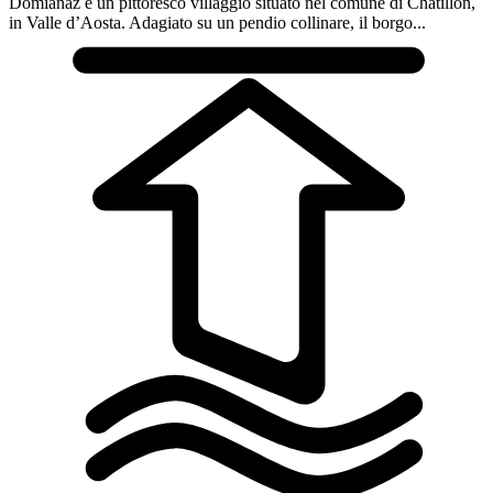
Domianaz è un pittoresco villaggio situato nel comune di Châtillon,
in Valle d’Aosta. Adagiato su un pendio collinare, il borgo...