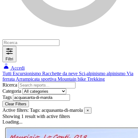
Filtri
Accedi
Tutti
Escursionismo
Racchette da neve
Sci-alpinismo
alpinismo
Via
ferrata
Arrampicata sportiva
Mountain bike
Trekking
Ricerca
Categoria
Tags
Clear Filters
Active filters:
Tags: acquasanta-di-marola
×
Showing 1 result
with active filters
Loading...