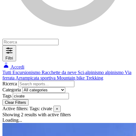
Filtri
Accedi
Tutti
Escursionismo
Racchette da neve
Sci-alpinismo
alpinismo
Via
ferrata
Arrampicata sportiva
Mountain bike
Trekking
Ricerca
Categoria
Tags
Clear Filters
Active filters:
Tags: civate
×
Showing 2 results
with active filters
Loading...