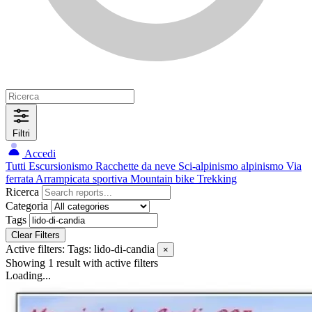
Filtri
Accedi
Tutti
Escursionismo
Racchette da neve
Sci-alpinismo
alpinismo
Via
ferrata
Arrampicata sportiva
Mountain bike
Trekking
Ricerca
Categoria
Tags
Clear Filters
Active filters:
Tags: lido-di-candia
×
Showing 1 result
with active filters
Loading...